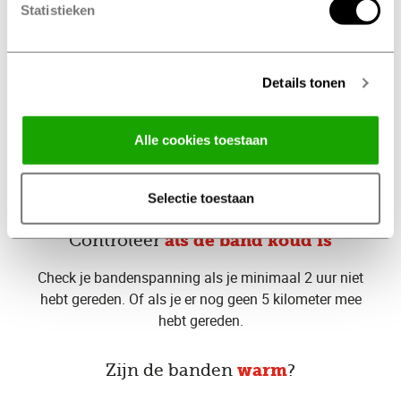
Controleer
elke maand
Statistieken
Heb je geen controlelampje? Check dan elke maand de
bandenspanning. En kijk dan ook naar de profieldiepte
en eventuele schade.
Details tonen
Reserveband
Alle cookies toestaan
Check ook de spanning van je reserveband. Zodat je bij
pech niet voor vervelende verrassingen komt te staan.
Selectie toestaan
Controleer
als de band koud is
Check je bandenspanning als je minimaal 2 uur niet
hebt gereden. Of als je er nog geen 5 kilometer mee
hebt gereden.
Zijn de banden
warm
?