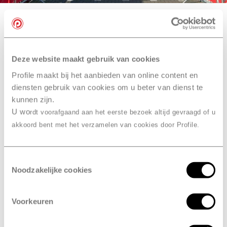
Deze website maakt gebruik van cookies
Zelf
spanning
je banden op
Profile maakt bij het aanbieden van online content en
brengen
? Lees onze tips
diensten gebruik van cookies om u beter van dienst te
kunnen zijn.
Je banden op de juiste spanning brengen is
U wo
rdt voorafgaand aan het eerste bezoek altijd gevraagd of u
makkelijker dan je denkt. We geven je graag wat tips.
akkoord bent met het verzamelen van cookies door Profile.
Controlelampje
Toestemmingsselectie
Noodzakelijke cookies
Steeds meer auto’s hebben een waarschuwingslampje
dat aangeeft dat het tijd is om de bandenspanning
weer te controleren.
Voorkeuren