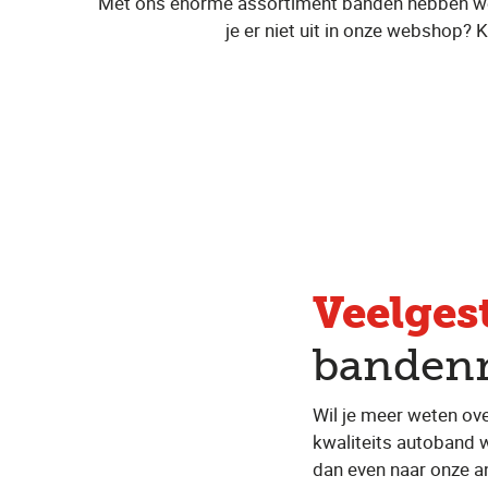
Met ons enorme assortiment banden hebben we a
je er niet uit in onze webshop? K
Veelges
banden
Wil je meer weten ov
kwaliteits autoband 
dan even naar onze a