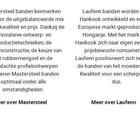
rsteel banden kenmerken
Laufenn banden worden
or de uitgebalanceerde mix
Hankook ontwikkeld en v
waliteit en prijs. Dankzij de
Europese markt geproduc
nnovatieve ontwerp- en
Hongarije. Met het merk 
oductietechnieken, de
Hankook zich naar eigen z
constructie, de keuze van
prijsbewuste consumen
t rubbermengsel en de
Laufenn positioneert zich n
dachte profielontwerpen
de banden van het moederb
teren Mastersteel banden
Kwaliteit voor een scherpe
optimaal onder alle
dus.
omstandigheden.
er over Mastersteel
Meer over Laufenn