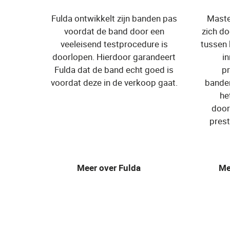
Fulda ontwikkelt zijn banden pas
Maste
voordat de band door een
zich do
veeleisend testprocedure is
tussen k
doorlopen. Hierdoor garandeert
i
Fulda dat de band echt goed is
pr
voordat deze in de verkoop gaat.
banden
he
door
pres
Meer over Fulda
Me