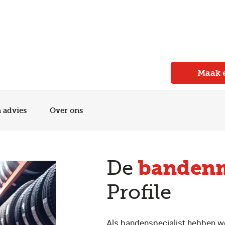
Meer dan 150 vestigingen in heel Nederland
Beoordeeld met een 4,7 op Trustpilot
Auto-onderhoud met fabrieksgarantie
Maak 
n advies
Over ons
banden
De
Profile
Als bandenspecialist hebben w