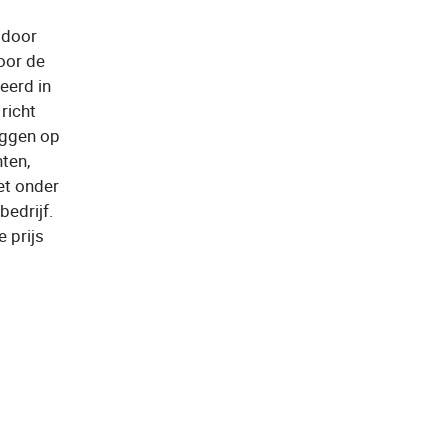
 door
oor de
eerd in
richt
eggen op
ten,
et onder
edrijf.
 prijs