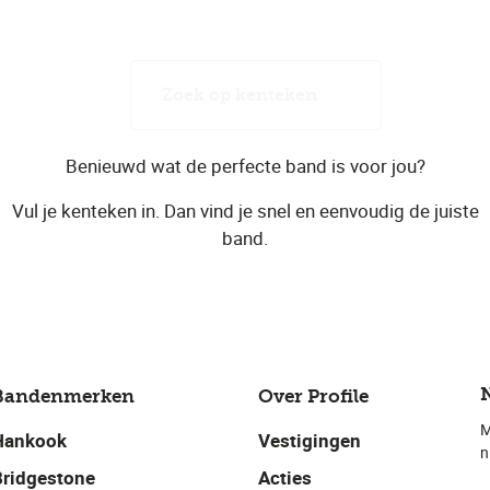
Zoek op kenteken
Benieuwd wat de perfecte band is voor jou?
Vul je kenteken in. Dan vind je snel en eenvoudig de juiste
band.
Bandenmerken
Over Profile
M
Hankook
Vestigingen
n
Bridgestone
Acties