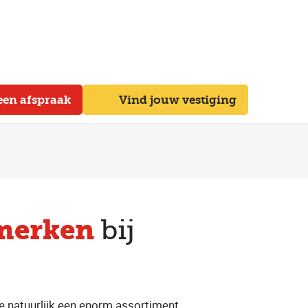
een afspraak
Vind jouw vestiging
merken
bij
e natuurlijk een enorm assortiment