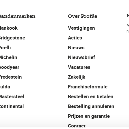
Bandenmerken
Over Profile
M
Hankook
Vestigingen
n
Bridgestone
Acties
irelli
Nieuws
Michelin
Nieuwsbrief
Goodyear
Vacatures
Vredestein
Zakelijk
Fulda
Franchiseformule
Mastersteel
Bestellen en betalen
Continental
Bestelling annuleren
Prijzen en garantie
Contact