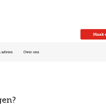
Meer dan 150 vestigingen in heel Nederland
Beoordeeld met een 4,7 op Trustpilot
Auto-onderhoud met fabrieksgarantie
Maak 
n advies
Over ons
gen?