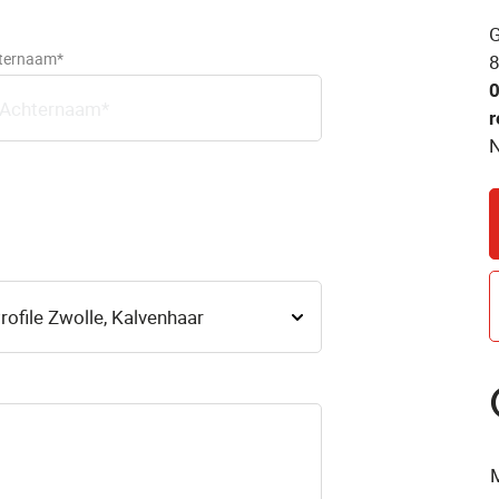
G
ternaam*
8
r