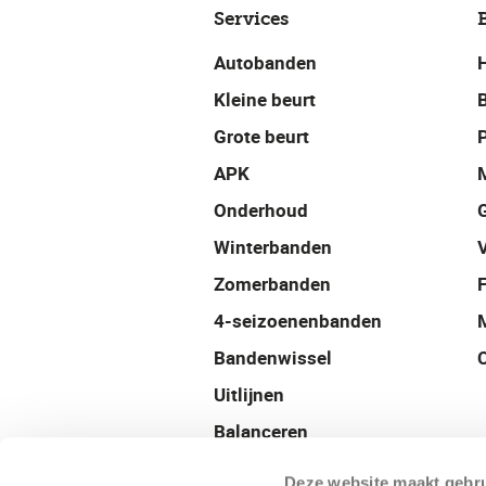
Services
Autobanden
Kleine beurt
Grote beurt
P
APK
Onderhoud
Winterbanden
Zomerbanden
4-seizoenenbanden
Bandenwissel
Uitlijnen
Balanceren
Velgen
Deze website maakt gebru