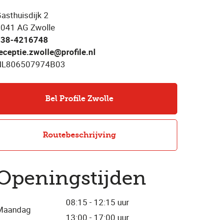
asthuisdijk 2
041 AG Zwolle
038-4216748
eceptie.zwolle@profile.nl
NL806507974B03
Bel Profile Zwolle
Routebeschrijving
Openingstijden
08:15 - 12:15 uur
Maandag
13:00 - 17:00 uur