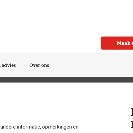
Meer dan 150 vestigingen in heel Nederland
Beoordeeld met een 4,7 op Trustpilot
Auto-onderhoud met fabrieksgarantie
Maak 
n advies
Over ons
r andere informatie, opmerkingen en