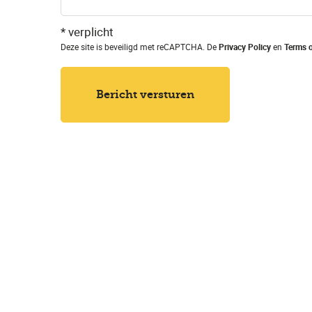
* verplicht
Deze site is beveiligd met reCAPTCHA. De
Privacy Policy
en
Terms o
Bericht versturen