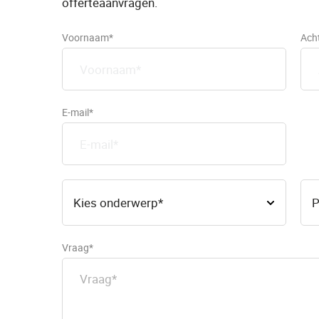
offerteaanvragen.
Voornaam*
Ach
E-mail*
Vraag*