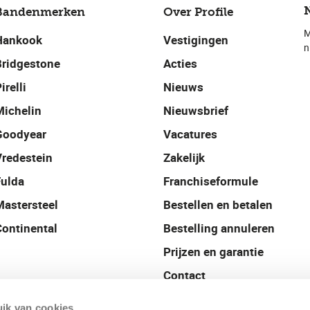
Bandenmerken
Over Profile
M
Hankook
Vestigingen
n
Bridgestone
Acties
irelli
Nieuws
Michelin
Nieuwsbrief
Goodyear
Vacatures
Vredestein
Zakelijk
Fulda
Franchiseformule
Mastersteel
Bestellen en betalen
Continental
Bestelling annuleren
Prijzen en garantie
Contact
Profile België
ik van cookies