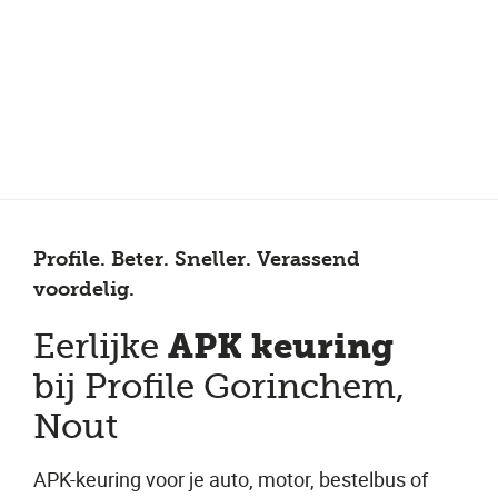
Meer dan 150 vestigingen in heel Nederland
Beoordeeld met een 4,7 op Trustpilot
Auto-onderhoud met fabrieksgarantie
Profile. Beter. Sneller. Verassend
voordelig.
APK keuring
Eerlijke
bij Profile Gorinchem,
Nout
APK-keuring voor je auto, motor, bestelbus of