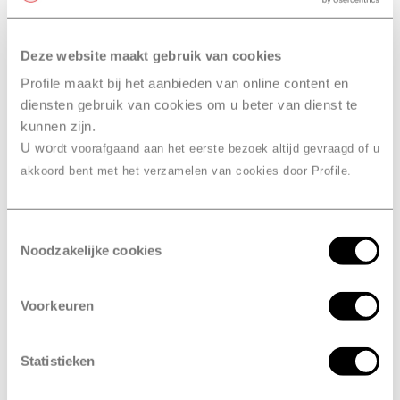
Deze website maakt gebruik van cookies
RDW-erkend
Profile maakt bij het aanbieden van online content en
diensten gebruik van cookies om u beter van dienst te
Combineer de APK met een grote
kunnen zijn.
beurt
U wo
rdt voorafgaand aan het eerste bezoek altijd gevraagd of u
akkoord bent met het verzamelen van cookies door Profile.
verplicht
Is de APK
?
Toestemmingsselectie
Ja, de APK is een wettelijke keuring die in heel Europa
Noodzakelijke cookies
verplicht is. Het doel van de keuring is om de
verkeersveiligheid te verbeteren en om het milieu te
beschermen. Bij de controle kijken we bijvoorbeeld
Voorkeuren
naar de verlichting van je voertuig. Maar ook
voertuigen die te veel schadelijk stoffen uitstoten
Statistieken
komen niet door de keuring en worden dus afgekeurd.
Kortom, de APK zorgt voor meer veiligheid en heeft ook