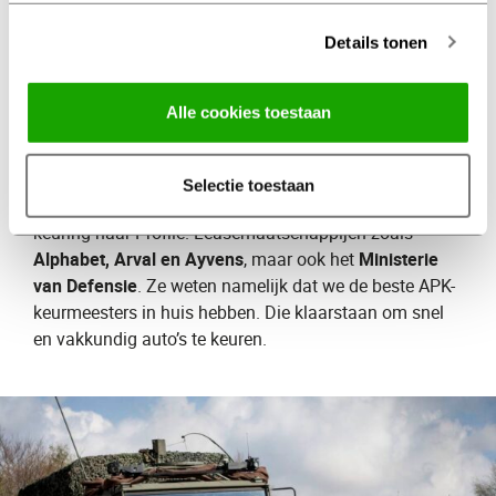
positieve gevolgen voor het milieu.
Details tonen
Defensie en
leasemaatschappijen
gaan
Alle cookies toestaan
voor APK naar Profile
Selectie toestaan
Steeds meer grote organisaties komen voor de APK-
keuring naar Profile. Leasemaatschappijen zoals
Alphabet, Arval en Ayvens
, maar ook het
Ministerie
van Defensie
. Ze weten namelijk dat we de beste APK-
keurmeesters in huis hebben. Die klaarstaan om snel
en vakkundig auto’s te keuren.