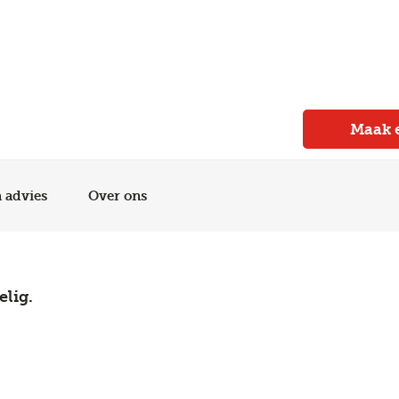
Meer dan 150 vestigingen in heel Nederland
Beoordeeld met een 4,7 op Trustpilot
Auto-onderhoud met fabrieksgarantie
Maak 
n advies
Over ons
elig.