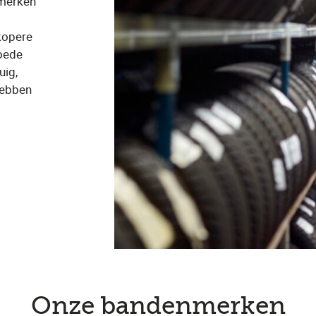
 merken
kopere
goede
uig,
hebben
Onze bandenmerken