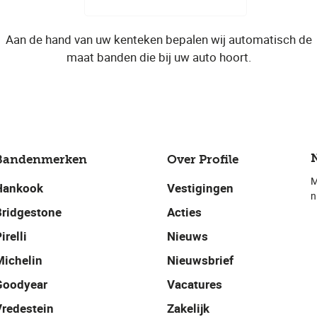
Aan de hand van uw kenteken bepalen wij automatisch de
maat banden die bij uw auto hoort.
Bandenmerken
Over Profile
M
Hankook
Vestigingen
n
Bridgestone
Acties
irelli
Nieuws
Michelin
Nieuwsbrief
Goodyear
Vacatures
Vredestein
Zakelijk