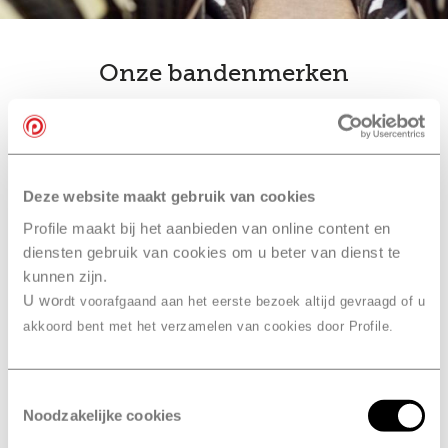
Onze bandenmerken
bandenwissel
Ook slim… je
combineren
met een
Deze website maakt gebruik van cookies
onderhoudsbeurt bij Profile
Profile maakt bij het aanbieden van online content en
Hoorn, Ultra
diensten gebruik van cookies om u beter van dienst te
kunnen zijn.
Combineer je bandenwissel met een onderhoudsbeurt
U wo
of
APK
. Je hoeft dan maar één afspraak te maken in
rdt voorafgaand aan het eerste bezoek altijd gevraagd of u
plaats van drie. En dan hoef je maar één keer naar
akkoord bent met het verzamelen van cookies door Profile.
Profile Hoorn, Ultra te komen. Daarna is je auto meteen
in topconditie en kun je weer veilig de weg op.
Toestemmingsselectie
Noodzakelijke cookies