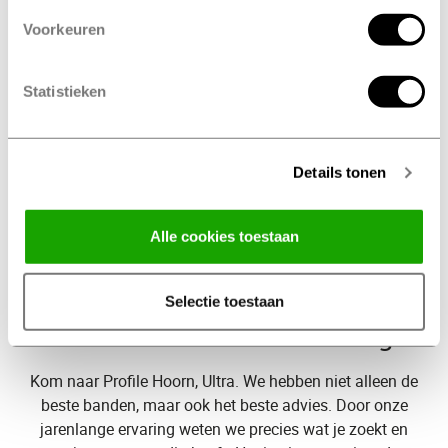
Maak een onderhoudsbeurt afspraak
Voorkeuren
Statistieken
op tijd
Vervang je banden
bij Profile Hoorn, Ultra
De wettelijke minimale
profieldiepte
van jouw
Details tonen
autobanden is 1,6mm. Wij adviseren voor een optimale
veiligheid om je banden bij 2 mm profieldiepte te
Alle cookies toestaan
vervangen. Voor winterbanden adviseren wij om met
minimaal 4 mm profieldiepte te rijden.
Selectie toestaan
Welke
banden heb ik nodig?
Kom naar Profile Hoorn, Ultra. We hebben niet alleen de
beste banden, maar ook het beste advies. Door onze
jarenlange ervaring weten we precies wat je zoekt en