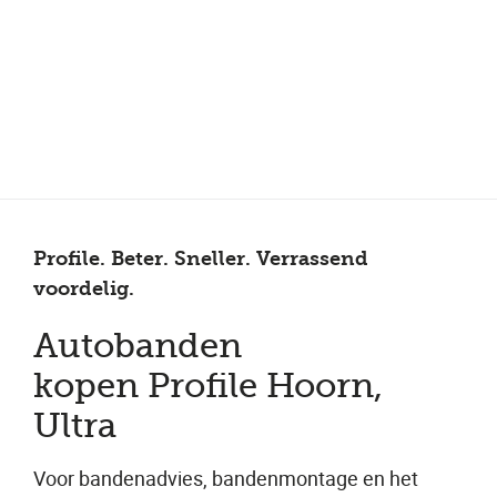
Meer dan 150 vestigingen in heel Nederland
Beoordeeld met een 4,7 op Trustpilot
Auto-onderhoud met fabrieksgarantie
Profile. Beter. Sneller. Verrassend
voordelig.
Autobanden
kopen Profile Hoorn,
Ultra
Voor bandenadvies, bandenmontage en het