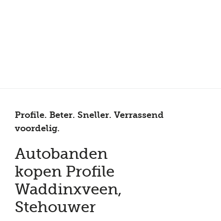
Meer dan 150 vestigingen in heel Nederland
Beoordeeld met een 4,7 op Trustpilot
Auto-onderhoud met fabrieksgarantie
Profile. Beter. Sneller. Verrassend
voordelig.
Autobanden
kopen Profile
Waddinxveen,
Stehouwer