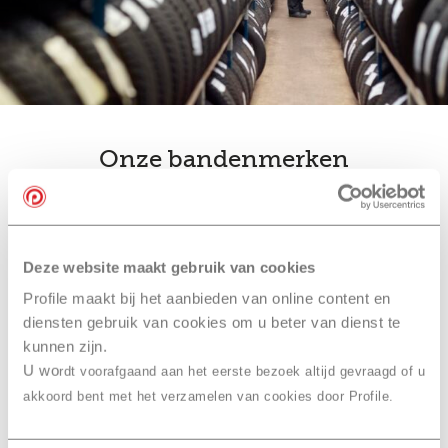
Onze bandenmerken
bandenwissel
Ook slim… je
combineren
met een
Deze website maakt gebruik van cookies
onderhoudsbeurt bij Profile
Profile maakt bij het aanbieden van online content en
Waddinxveen, Stehouwer
diensten gebruik van cookies om u beter van dienst te
kunnen zijn.
Combineer je bandenwissel met een onderhoudsbeurt
U wo
rdt voorafgaand aan het eerste bezoek altijd gevraagd of u
of
APK
. Je hoeft dan maar één afspraak te maken in
akkoord bent met het verzamelen van cookies door Profile.
plaats van drie. En dan hoef je maar één keer naar
Profile Waddinxveen, Stehouwer te komen. Daarna is je