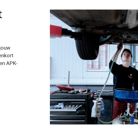
t
 jouw
enkort
en APK-