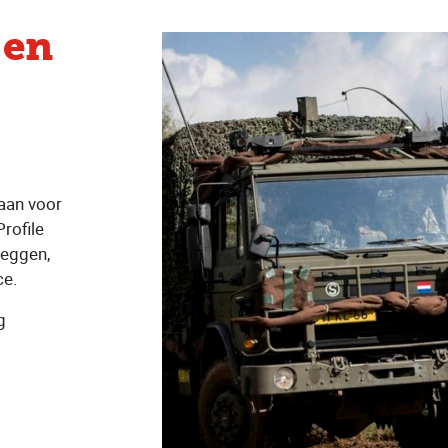
 en
aan voor
Profile
zeggen,
ce.
g