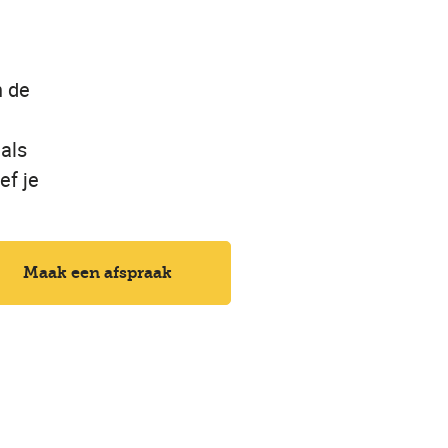
n de
 als
ef je
Maak een afspraak