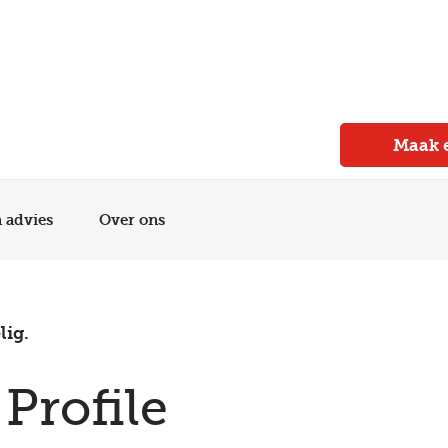
Meer dan 150 vestigingen in heel Nederland
Beoordeeld met een 4,7 op Trustpilot
Auto-onderhoud met fabrieksgarantie
Maak 
n advies
Over ons
lig.
 Profile