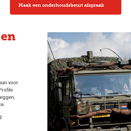
Maak een onderhoudsbeurt afspraak
 en
aan voor
Profile
zeggen,
ce.
g