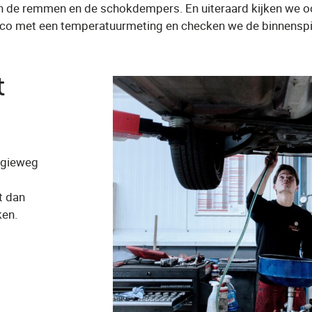
 de remmen en de schokdempers. En uiteraard kijken we oo
irco met een temperatuurmeting en checken we de binnenspi
t
ergieweg
t dan
ken.