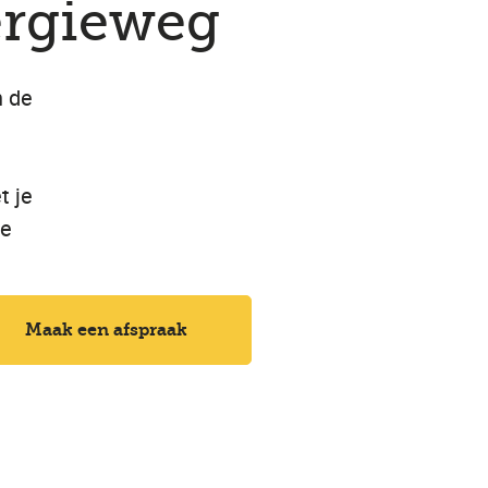
ergieweg
n de
t je
te
Maak een afspraak