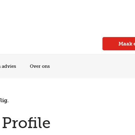
Meer dan 150 vestigingen in heel Nederland
Beoordeeld met een 4,7 op Trustpilot
Auto-onderhoud met fabrieksgarantie
Maak 
n advies
Over ons
lig.
 Profile