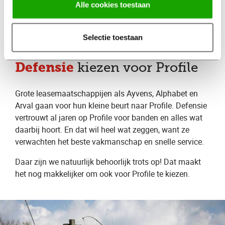
Alle cookies toestaan
over te slaan. Zo voorkom je slijtage en onverwachte
reparaties.
Selectie toestaan
Leasemaatschappijen en
Defensie
kiezen voor Profile
Grote leasemaatschappijen als Ayvens, Alphabet en
Arval gaan voor hun kleine beurt naar Profile. Defensie
vertrouwt al jaren op Profile voor banden en alles wat
daarbij hoort. En dat wil heel wat zeggen, want ze
verwachten het beste vakmanschap en snelle service.
Daar zijn we natuurlijk behoorlijk trots op! Dat maakt
het nog makkelijker om ook voor Profile te kiezen.