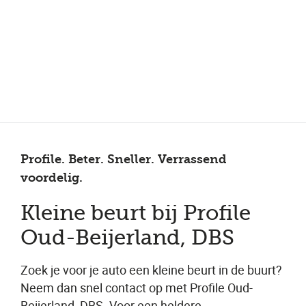
Meer dan 150 vestigingen in heel Nederland
Beoordeeld met een 4,7 op Trustpilot
Auto-onderhoud met fabrieksgarantie
Profile. Beter. Sneller. Verrassend
voordelig.
Kleine beurt bij Profile
Oud-Beijerland, DBS
Zoek je voor je auto een kleine beurt in de buurt?
Neem dan snel contact op met Profile Oud-
Beijerland, DBS. Voor een heldere