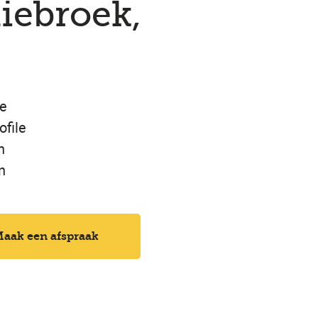
iebroek,
de
file
n
n
aak een afspraak