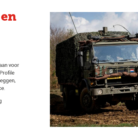
 en
aan voor
Profile
zeggen,
ce.
g