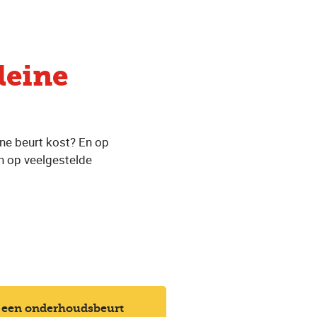
leine
ine beurt kost? En op
n op veelgestelde
 een onderhoudsbeurt