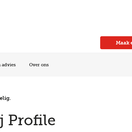
Meer dan 150 vestigingen in heel Nederland
Beoordeeld met een 4,7 op Trustpilot
Auto-onderhoud met fabrieksgarantie
Maak 
n advies
Over ons
elig.
j Profile