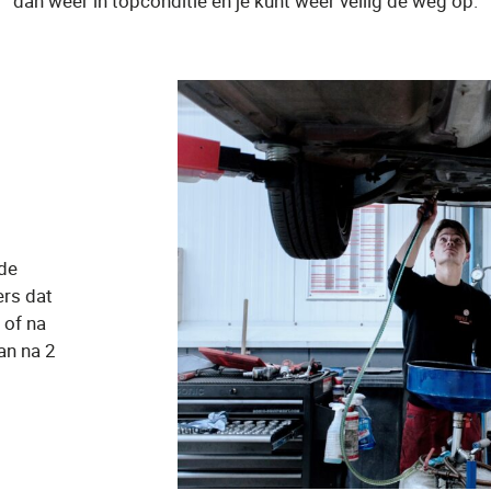
dan weer in topconditie en je kunt weer veilig de weg op.
 de
ers dat
 of na
an na 2