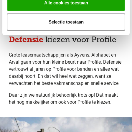
Alle cookies toestaan
beurt niet over te slaan. Zo voorkom je slijtage en
onverwachte reparaties.
Selectie toestaan
Leasemaatschappijen en
Defensie
kiezen voor Profile
Grote leasemaatschappijen als Ayvens, Alphabet en
Arval gaan voor hun kleine beurt naar Profile. Defensie
vertrouwt al jaren op Profile voor banden en alles wat
daarbij hoort. En dat wil heel wat zeggen, want ze
verwachten het beste vakmanschap en snelle service.
Daar zijn we natuurlijk behoorlijk trots op! Dat maakt
het nog makkelijker om ook voor Profile te kiezen.