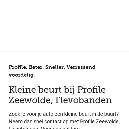
Meer dan 150 vestigingen in heel Nederland
Beoordeeld met een 4,7 op Trustpilot
Auto-onderhoud met fabrieksgarantie
Profile. Beter. Sneller. Verrassend
voordelig.
Kleine beurt bij Profile
Zeewolde, Flevobanden
Zoek je voor je auto een kleine beurt in de buurt?
Neem dan snel contact op met Profile Zeewolde,
Flevobanden. Voor een heldere