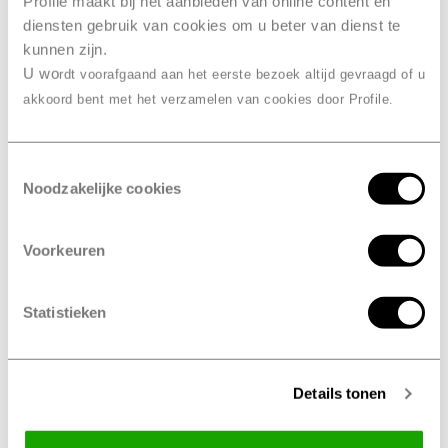
Profile maakt bij het aanbieden van online content en
Altijd met behoud van
diensten gebruik van cookies om u beter van dienst te
fabrieksgarantie
kunnen zijn.
U wo
rdt voorafgaand aan het eerste bezoek altijd gevraagd of u
Wij onderhouden alle merken en
akkoord bent met het verzamelen van cookies door Profile.
modellen
Toestemmingsselectie
Altijd met een duidelijke
Noodzakelijke cookies
prijsopgave vooraf
Voorkeuren
verplicht
Is een kleine beurt
?
Statistieken
Nee, in tegenstelling tot een APK-keuring is een kleine –
of grote – onderhoudsbeurt niet verplicht. Het is dus
voornamelijk je eigen verantwoordelijkheid. De
fabrikant van je auto schrijft onderhoud – of een
Details tonen
merkbeurt - echter wel voor. En ook wij bij Profile
Zeewolde, Flevobanden raden je aan om de kleine