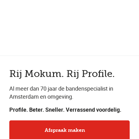
Meer dan 150 vestigingen in heel Nederland
Beoordeeld met een 4,7 op Trustpilot
Auto-onderhoud met fabrieksgarantie
Rij Mokum. Rij Profile.
Al meer dan 70 jaar de bandenspecialist in
Amsterdam en omgeving.
Profile. Beter. Sneller. Verrassend voordelig.
Afspraak maken