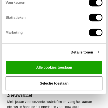
Voorkeuren
banden, APK of onderhoud
Vul je kenteken in, dan kunnen we je nog sneller
Statistieken
helpen.
Kom je bij ons langs? Dan staat de koffie alvast klaar.
Marketing
Afspraak maken
Details tonen
Alle cookies toestaan
Selectie toestaan
Nieuwsbrief
Meld je aan voor onze nieuwsbrief en ontvang het laatste
nieuws en handige herinneringen voor jouw auto.