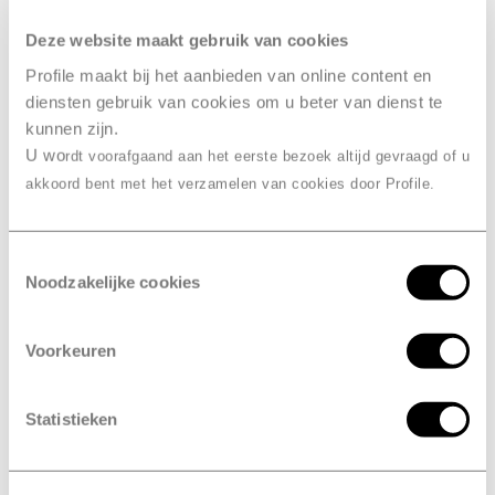
koudemiddel waardoor je airco steeds minder goed
gaat werken. Dus wacht niet vier jaar, maar kom elk
Deze website maakt gebruik van cookies
jaar langs voor een aircocheck bij Profile Ath. En hou in
Profile maakt bij het aanbieden van online content en
de tussentijd steeds de werking van je airco in de
diensten gebruik van cookies om u beter van dienst te
gaten.
kunnen zijn.
U wo
rdt voorafgaand aan het eerste bezoek altijd gevraagd of u
akkoord bent met het verzamelen van cookies door Profile.
Maak een afspraak
Toestemmingsselectie
Noodzakelijke cookies
Drie voordelen
van airco
Voorkeuren
bijvullen bij Profile Ath
Statistieken
Eenvoudig online afspraak maken