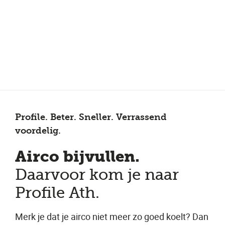
Meer dan 150 vestigingen in heel Nederland
Beoordeeld met een 4,7 op Trustpilot
Auto-onderhoud met fabrieksgarantie
Profile. Beter. Sneller. Verrassend
voordelig.
Airco bijvullen.
Daarvoor kom je naar
Profile Ath.
Merk je dat je airco niet meer zo goed koelt? Dan