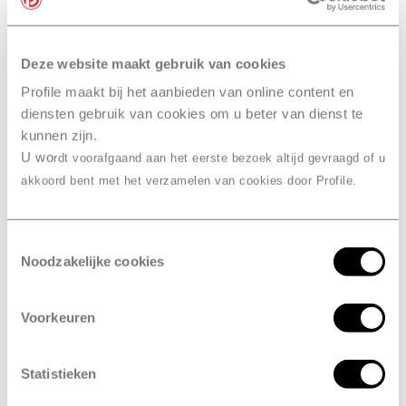
worden gevuld. Elk jaar verdwijnt er echter een beetje
koudemiddel waardoor je airco steeds minder goed
gaat werken. Dus wacht niet vier jaar, maar kom elk
Deze website maakt gebruik van cookies
jaar langs voor een aircocheck bij Profile Nieuw-
Profile maakt bij het aanbieden van online content en
Vennep, ABO. En hou in de tussentijd steeds de werking
diensten gebruik van cookies om u beter van dienst te
van je airco in de gaten.
kunnen zijn.
U wo
rdt voorafgaand aan het eerste bezoek altijd gevraagd of u
akkoord bent met het verzamelen van cookies door Profile.
Maak een afspraak
Toestemmingsselectie
Noodzakelijke cookies
Drie voordelen
van airco
Voorkeuren
bijvullen bij Profile
Nieuw-Vennep, ABO
Statistieken