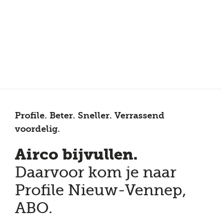
Meer dan 150 vestigingen in heel Nederland
Beoordeeld met een 4,7 op Trustpilot
Auto-onderhoud met fabrieksgarantie
Profile. Beter. Sneller. Verrassend
voordelig.
Airco bijvullen.
Daarvoor kom je naar
Profile Nieuw-Vennep,
ABO.