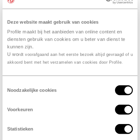
worden gevuld. Elk jaar verdwijnt er echter een beetje
koudemiddel waardoor je airco steeds minder goed
gaat werken. Dus wacht niet vier jaar, maar kom elk
Deze website maakt gebruik van cookies
jaar langs voor een aircocheck bij Profile Oosterhout,
Profile maakt bij het aanbieden van online content en
Motuz. En hou in de tussentijd steeds de werking van
diensten gebruik van cookies om u beter van dienst te
je airco in de gaten.
kunnen zijn.
U wo
rdt voorafgaand aan het eerste bezoek altijd gevraagd of u
akkoord bent met het verzamelen van cookies door Profile.
Maak een afspraak
Toestemmingsselectie
Noodzakelijke cookies
Drie voordelen
van airco
Voorkeuren
bijvullen bij Profile
Oosterhout, Motuz
Statistieken