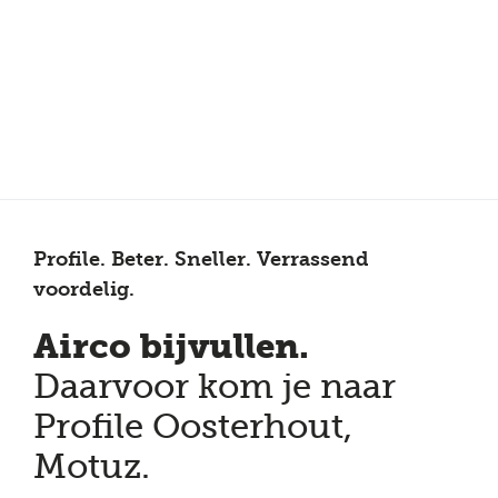
Meer dan 150 vestigingen in heel Nederland
Beoordeeld met een 4,7 op Trustpilot
Auto-onderhoud met fabrieksgarantie
Profile. Beter. Sneller. Verrassend
voordelig.
Airco bijvullen.
Daarvoor kom je naar
Profile Oosterhout,
Motuz.