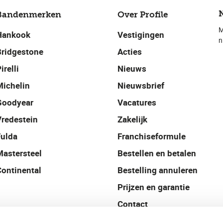
Bandenmerken
Over Profile
M
Hankook
Vestigingen
n
Bridgestone
Acties
irelli
Nieuws
Michelin
Nieuwsbrief
Goodyear
Vacatures
Vredestein
Zakelijk
Fulda
Franchiseformule
Mastersteel
Bestellen en betalen
Continental
Bestelling annuleren
Prijzen en garantie
Contact
Profile België