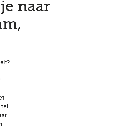
je naar
am,
elt?
r
et
snel
aar
n