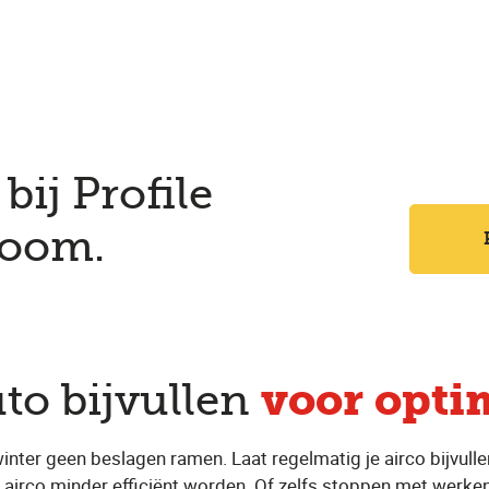
bij Profile
boom.
voor optim
uto bijvullen
nter geen beslagen ramen. Laat regelmatig je airco bijvullen
an je airco minder efficiënt worden. Of zelfs stoppen met wer