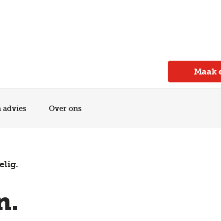
Meer dan 150 vestigingen in heel Nederland
Beoordeeld met een 4,7 op Trustpilot
Auto-onderhoud met fabrieksgarantie
Maak 
n advies
Over ons
elig.
n.