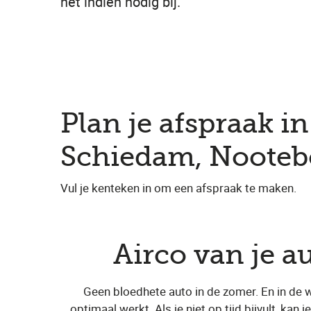
het indien nodig bij.
Plan je afspraak in 
Schiedam, Noote
Vul je kenteken in om een afspraak te maken.
Airco van je a
Geen bloedhete auto in de zomer. En in de wi
optimaal werkt. Als je niet op tijd bijvult, k