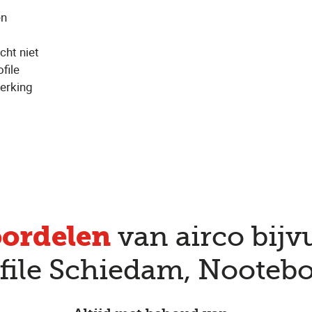
en
cht niet
file
erking
oordelen
van airco bijvu
file Schiedam, Noote