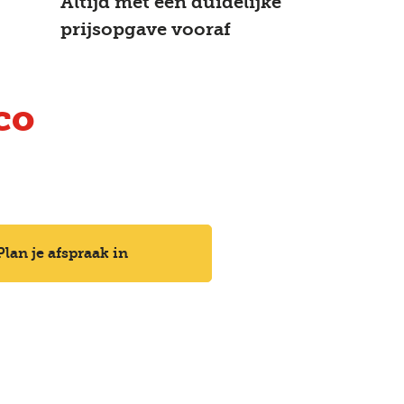
Altijd met een duidelijke
prijsopgave vooraf
co
Plan je afspraak in