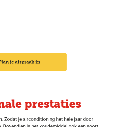
Plan je afspraak in
ale prestaties
. Zodat je airconditioning het hele jaar door
ken. Bovendien is het koudemiddel ook een soort