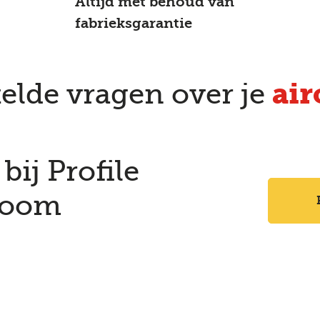
Altijd met behoud van
fabrieksgarantie
air
elde vragen over je
bij Profile
boom