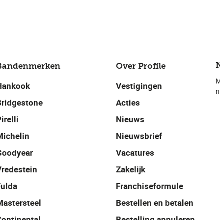
Bandenmerken
Over Profile
M
Hankook
Vestigingen
n
Bridgestone
Acties
irelli
Nieuws
Michelin
Nieuwsbrief
Goodyear
Vacatures
Vredestein
Zakelijk
Fulda
Franchiseformule
Mastersteel
Bestellen en betalen
Continental
Bestelling annuleren