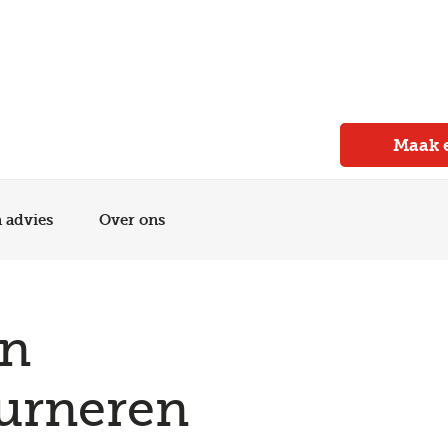
Meer dan 150 vestigingen in heel Nederland
Beoordeeld met een 4,7 op Trustpilot
Auto-onderhoud met fabrieksgarantie
Maak 
n advies
Over ons
jn
ourneren