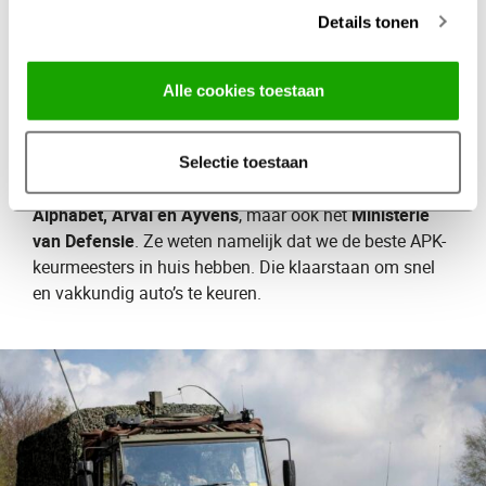
Details tonen
Defensie en
leasemaatschappijen
gaan
Alle cookies toestaan
voor APK naar Profile
Steeds meer grote organisaties komen voor de APK-
Selectie toestaan
keuring naar Profile. Leasemaatschappijen zoals
Alphabet, Arval en Ayvens
, maar ook het
Ministerie
van Defensie
. Ze weten namelijk dat we de beste APK-
keurmeesters in huis hebben. Die klaarstaan om snel
en vakkundig auto’s te keuren.