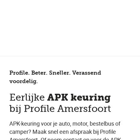
Meer dan 150 vestigingen in heel Nederland
Beoordeeld met een 4,7 op Trustpilot
Auto-onderhoud met fabrieksgarantie
Profile. Beter. Sneller. Verassend
voordelig.
APK keuring
Eerlijke
bij Profile Amersfoort
APK-keuring voor je auto, motor, bestelbus of
camper? Maak snel een afspraak bij Profile
Amersfoort. Of neem contact op voor de APK