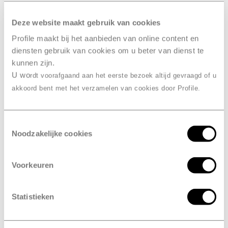
RDW-erkend
Deze website maakt gebruik van cookies
Profile maakt bij het aanbieden van online content en
Combineer de APK met een grote
diensten gebruik van cookies om u beter van dienst te
beurt
kunnen zijn.
U wo
rdt voorafgaand aan het eerste bezoek altijd gevraagd of u
akkoord bent met het verzamelen van cookies door Profile.
verplicht
Is de APK
?
Ja, de APK is een wettelijke keuring die in heel Europa
Toestemmingsselectie
verplicht is. Het doel van de keuring is om de
Noodzakelijke cookies
verkeersveiligheid te verbeteren en om het milieu te
beschermen. Bij de controle kijken we bijvoorbeeld
Voorkeuren
naar de verlichting van je voertuig. Maar ook
voertuigen die te veel schadelijk stoffen uitstoten
komen niet door de keuring en worden dus afgekeurd.
Statistieken
Kortom, de APK zorgt voor meer veiligheid en heeft ook
positieve gevolgen voor het milieu.