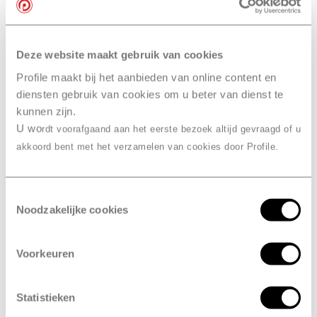
Vakkundige APK keurmeesters
Deze website maakt gebruik van cookies
RDW-erkend
Profile maakt bij het aanbieden van online content en
diensten gebruik van cookies om u beter van dienst te
Combineer de APK met een grote
kunnen zijn.
U wo
rdt voorafgaand aan het eerste bezoek altijd gevraagd of u
beurt
akkoord bent met het verzamelen van cookies door Profile.
verplicht
Is de APK
?
Toestemmingsselectie
Ja, de APK is een wettelijke keuring die in heel Europa
Noodzakelijke cookies
verplicht is. Het doel van de keuring is om de
verkeersveiligheid te verbeteren en om het milieu te
Voorkeuren
beschermen. Bij de controle kijken we bijvoorbeeld
naar de verlichting van je voertuig. Maar ook
voertuigen die te veel schadelijk stoffen uitstoten
Statistieken
komen niet door de keuring en worden dus afgekeurd.