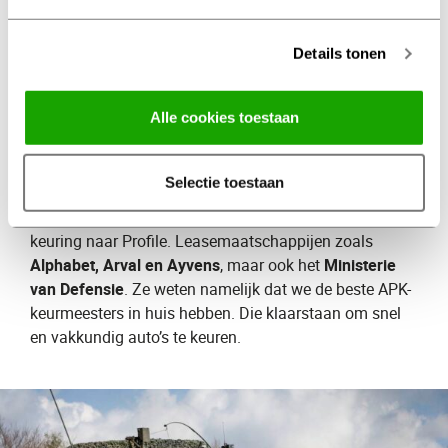
Kortom, de APK zorgt voor meer veiligheid en heeft ook
positieve gevolgen voor het milieu.
Details tonen
Defensie en
Alle cookies toestaan
leasemaatschappijen
gaan
voor APK naar Profile
Selectie toestaan
Steeds meer grote organisaties komen voor de APK-
keuring naar Profile. Leasemaatschappijen zoals
Alphabet, Arval en Ayvens
, maar ook het
Ministerie
van Defensie
. Ze weten namelijk dat we de beste APK-
keurmeesters in huis hebben. Die klaarstaan om snel
en vakkundig auto’s te keuren.