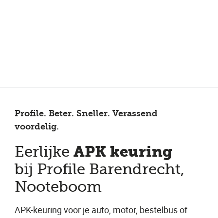
Meer dan 150 vestigingen in heel Nederland
Beoordeeld met een 4,7 op Trustpilot
Auto-onderhoud met fabrieksgarantie
Profile. Beter. Sneller. Verassend
voordelig.
APK keuring
Eerlijke
bij Profile Barendrecht,
Nooteboom
APK-keuring voor je auto, motor, bestelbus of