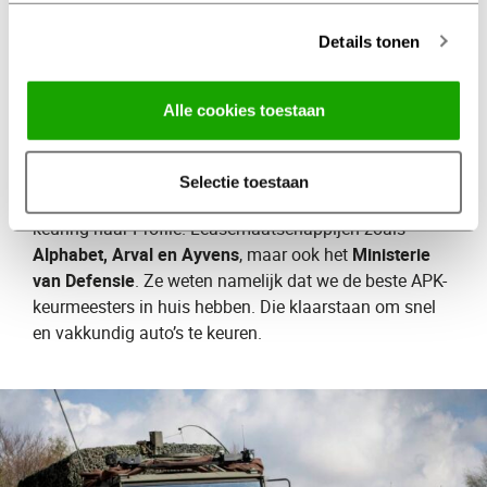
positieve gevolgen voor het milieu.
Details tonen
Defensie en
leasemaatschappijen
gaan
Alle cookies toestaan
voor APK naar Profile
Selectie toestaan
Steeds meer grote organisaties komen voor de APK-
keuring naar Profile. Leasemaatschappijen zoals
Alphabet, Arval en Ayvens
, maar ook het
Ministerie
van Defensie
. Ze weten namelijk dat we de beste APK-
keurmeesters in huis hebben. Die klaarstaan om snel
en vakkundig auto’s te keuren.