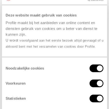
Deze website maakt gebruik van cookies
RDW-erkend
Profile maakt bij het aanbieden van online content en
diensten gebruik van cookies om u beter van dienst te
Combineer de APK met een grote
kunnen zijn.
beurt
U wo
rdt voorafgaand aan het eerste bezoek altijd gevraagd of u
akkoord bent met het verzamelen van cookies door Profile.
verplicht
Is de APK
?
Toestemmingsselectie
Ja, de APK is een wettelijke keuring die in heel Europa
Noodzakelijke cookies
verplicht is. Het doel van de keuring is om de
verkeersveiligheid te verbeteren en om het milieu te
beschermen. Bij de controle kijken we bijvoorbeeld
Voorkeuren
naar de verlichting van je voertuig. Maar ook
voertuigen die te veel schadelijk stoffen uitstoten
Statistieken
komen niet door de keuring en worden dus afgekeurd.
Kortom, de APK zorgt voor meer veiligheid en heeft ook