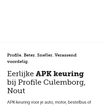
Meer dan 150 vestigingen in heel Nederland
Beoordeeld met een 4,7 op Trustpilot
Auto-onderhoud met fabrieksgarantie
Profile. Beter. Sneller. Verassend
voordelig.
APK keuring
Eerlijke
bij Profile Culemborg,
Nout
APK-keuring voor je auto, motor, bestelbus of