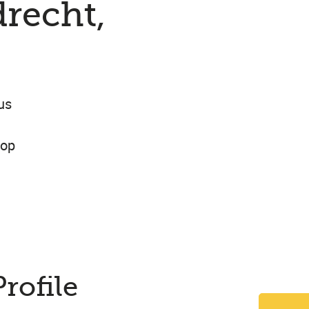
drecht,
us
 op
Profile