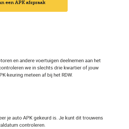
an een APK afspraak
otoren en andere voertuigen deelnemen aan het
ontroleren we in slechts drie kwartier of jouw
APK-keuring meteen af bij het RDW.
er je auto APK gekeurd is. Je kunt dit trouwens
valdatum controleren.