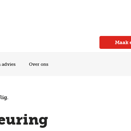
Meer dan 150 vestigingen in heel Nederland
Beoordeeld met een 4,7 op Trustpilot
Auto-onderhoud met fabrieksgarantie
Maak 
n advies
Over ons
lig.
euring