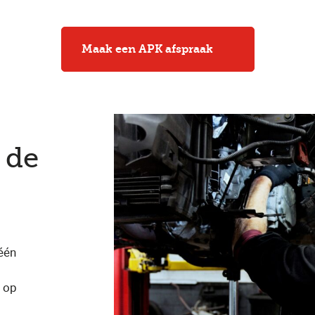
Maak een APK afspraak
 de
één
 op