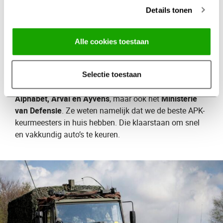
Details tonen
Defensie en
leasemaatschappijen
gaan
Alle cookies toestaan
voor APK naar Profile
Steeds meer grote organisaties komen voor de APK-
Selectie toestaan
keuring naar Profile. Leasemaatschappijen zoals
Alphabet, Arval en Ayvens
, maar ook het
Ministerie
van Defensie
. Ze weten namelijk dat we de beste APK-
keurmeesters in huis hebben. Die klaarstaan om snel
en vakkundig auto’s te keuren.