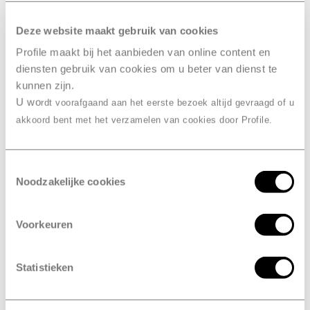
RDW-erkend
Deze website maakt gebruik van cookies
Profile maakt bij het aanbieden van online content en
Combineer de APK met een grote
diensten gebruik van cookies om u beter van dienst te
beurt
kunnen zijn.
U wo
rdt voorafgaand aan het eerste bezoek altijd gevraagd of u
akkoord bent met het verzamelen van cookies door Profile.
verplicht
Is de APK
?
Ja, de APK is een wettelijke keuring die in heel Europa
Toestemmingsselectie
verplicht is. Het doel van de keuring is om de
Noodzakelijke cookies
verkeersveiligheid te verbeteren en om het milieu te
beschermen. Bij de controle kijken we bijvoorbeeld
Voorkeuren
naar de verlichting van je voertuig. Maar ook
voertuigen die te veel schadelijk stoffen uitstoten
komen niet door de keuring en worden dus afgekeurd.
Statistieken
Kortom, de APK zorgt voor meer veiligheid en heeft ook
positieve gevolgen voor het milieu.