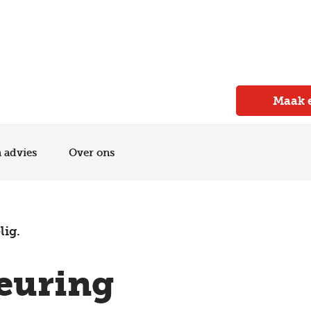
Meer dan 150 vestigingen in heel Nederland
Beoordeeld met een 4,7 op Trustpilot
Auto-onderhoud met fabrieksgarantie
Maak 
n advies
Over ons
lig.
euring