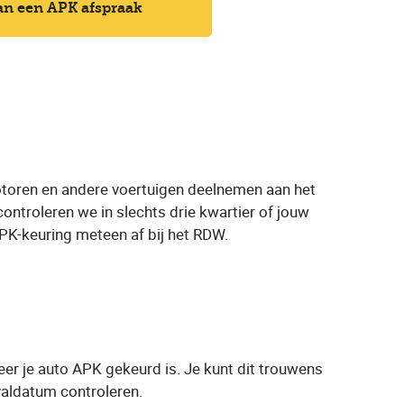
an een APK afspraak
otoren en andere voertuigen deelnemen aan het
ontroleren we in slechts drie kwartier of jouw
APK-keuring meteen af bij het RDW.
er je auto APK gekeurd is. Je kunt dit trouwens
valdatum controleren.