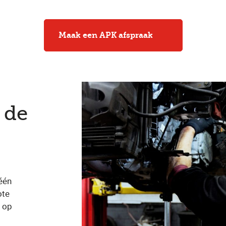
Maak een APK afspraak
 de
één
ote
 op