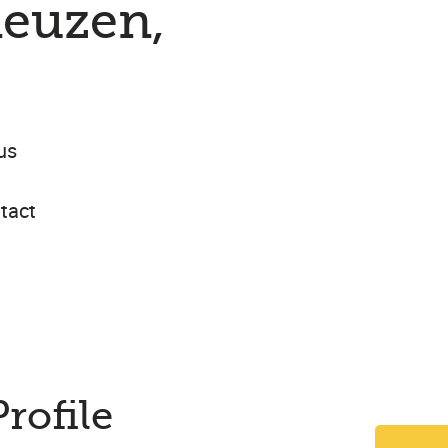
neuzen,
us
tact
Profile