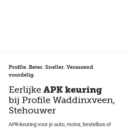
Meer dan 150 vestigingen in heel Nederland
Beoordeeld met een 4,7 op Trustpilot
Auto-onderhoud met fabrieksgarantie
Profile. Beter. Sneller. Verassend
voordelig.
APK keuring
Eerlijke
bij Profile Waddinxveen,
Stehouwer
APK-keuring voor je auto, motor, bestelbus of