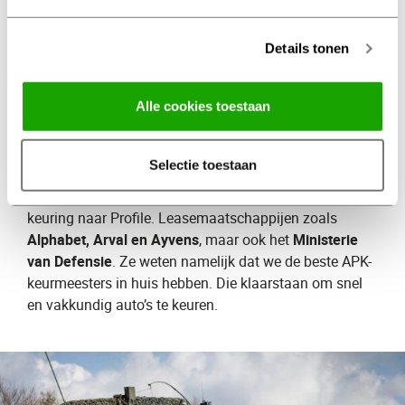
Kortom, de APK zorgt voor meer veiligheid en heeft ook
positieve gevolgen voor het milieu.
Details tonen
Defensie en
Alle cookies toestaan
leasemaatschappijen
gaan
voor APK naar Profile
Selectie toestaan
Steeds meer grote organisaties komen voor de APK-
keuring naar Profile. Leasemaatschappijen zoals
Alphabet, Arval en Ayvens
, maar ook het
Ministerie
van Defensie
. Ze weten namelijk dat we de beste APK-
keurmeesters in huis hebben. Die klaarstaan om snel
en vakkundig auto’s te keuren.