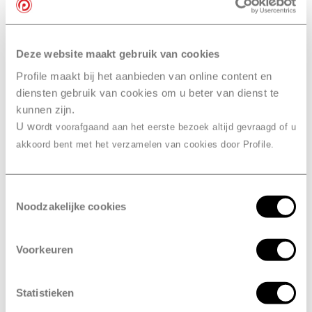
Vakkundige APK keurmeesters
Deze website maakt gebruik van cookies
RDW-erkend
Profile maakt bij het aanbieden van online content en
diensten gebruik van cookies om u beter van dienst te
Combineer de APK met een grote
kunnen zijn.
U wo
rdt voorafgaand aan het eerste bezoek altijd gevraagd of u
beurt
akkoord bent met het verzamelen van cookies door Profile.
verplicht
Is de APK
?
Toestemmingsselectie
Ja, de APK is een wettelijke keuring die in heel Europa
Noodzakelijke cookies
verplicht is. Het doel van de keuring is om de
verkeersveiligheid te verbeteren en om het milieu te
Voorkeuren
beschermen. Bij de controle kijken we bijvoorbeeld
naar de verlichting van je voertuig. Maar ook
voertuigen die te veel schadelijk stoffen uitstoten
Statistieken
komen niet door de keuring en worden dus afgekeurd.