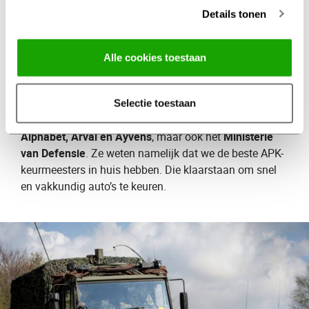
Details tonen
Defensie en
leasemaatschappijen
gaan
Alle cookies toestaan
voor APK naar Profile
Steeds meer grote organisaties komen voor de APK-
Selectie toestaan
keuring naar Profile. Leasemaatschappijen zoals
Alphabet, Arval en Ayvens
, maar ook het
Ministerie
van Defensie
. Ze weten namelijk dat we de beste APK-
keurmeesters in huis hebben. Die klaarstaan om snel
en vakkundig auto’s te keuren.