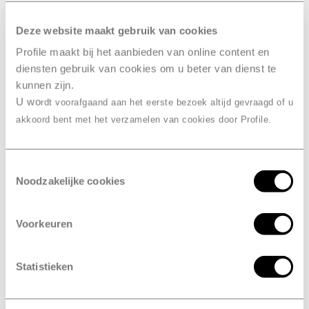
RDW-erkend
Deze website maakt gebruik van cookies
Profile maakt bij het aanbieden van online content en
Combineer de APK met een grote
diensten gebruik van cookies om u beter van dienst te
beurt
kunnen zijn.
U wo
rdt voorafgaand aan het eerste bezoek altijd gevraagd of u
akkoord bent met het verzamelen van cookies door Profile.
verplicht
Is de APK
?
Ja, de APK is een wettelijke keuring die in heel Europa
Toestemmingsselectie
verplicht is. Het doel van de keuring is om de
Noodzakelijke cookies
verkeersveiligheid te verbeteren en om het milieu te
beschermen. Bij de controle kijken we bijvoorbeeld
Voorkeuren
naar de verlichting van je voertuig. Maar ook
voertuigen die te veel schadelijk stoffen uitstoten
komen niet door de keuring en worden dus afgekeurd.
Statistieken
Kortom, de APK zorgt voor meer veiligheid en heeft ook
positieve gevolgen voor het milieu.