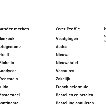
Bandenmerken
Over Profile
M
Hankook
Vestigingen
n
Bridgestone
Acties
irelli
Nieuws
Michelin
Nieuwsbrief
Goodyear
Vacatures
Vredestein
Zakelijk
Fulda
Franchiseformule
Mastersteel
Bestellen en betalen
Continental
Bestelling annuleren