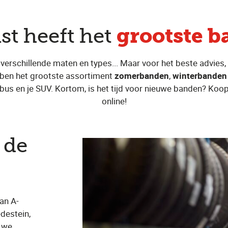
grootste 
st heeft het
 verschillende maten en types... Maar voor het beste advies, d
ebben het grootste assortiment
zomerbanden
,
winterbanden
bus en je SUV. Kortom, is het tijd voor nieuwe banden? Koop 
online!
 de
van A-
destein,
r we