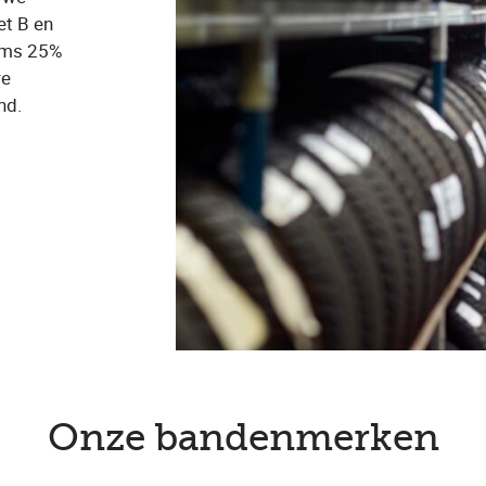
et B en
soms 25%
re
nd.
Onze bandenmerken