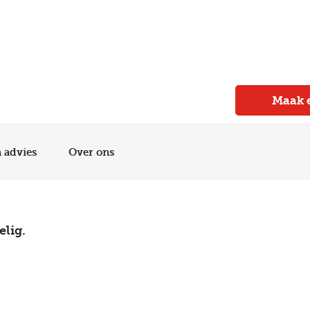
Meer dan 150 vestigingen in heel Nederland
Beoordeeld met een 4,7 op Trustpilot
Auto-onderhoud met fabrieksgarantie
Maak 
n advies
Over ons
elig.