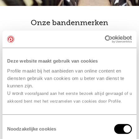
Onze bandenmerken
bandenwissel
Ook slim… je
combineren
met een
Deze website maakt gebruik van cookies
onderhoudsbeurt bij Profile
Profile maakt bij het aanbieden van online content en
Leerdam, Nout
diensten gebruik van cookies om u beter van dienst te
kunnen zijn.
Combineer je bandenwissel met een onderhoudsbeurt
U wo
of
APK
. Je hoeft dan maar één afspraak te maken in
rdt voorafgaand aan het eerste bezoek altijd gevraagd of u
plaats van drie. En dan hoef je maar één keer naar
akkoord bent met het verzamelen van cookies door Profile.
Profile Leerdam, Nout te komen. Daarna is je auto
meteen in topconditie en kun je weer veilig de weg op.
Toestemmingsselectie
Noodzakelijke cookies