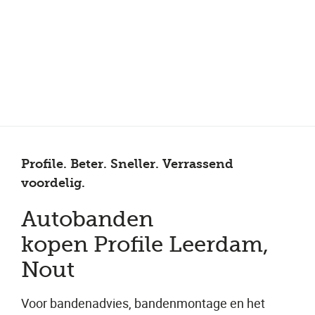
Meer dan 150 vestigingen in heel Nederland
Beoordeeld met een 4,7 op Trustpilot
Auto-onderhoud met fabrieksgarantie
Profile. Beter. Sneller. Verrassend
voordelig.
Autobanden
kopen Profile Leerdam,
Nout
Voor bandenadvies, bandenmontage en het