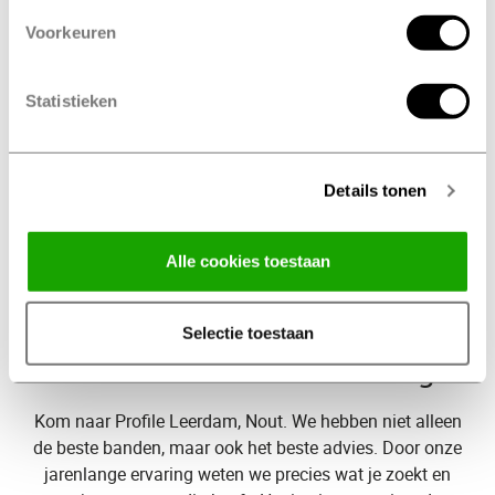
Maak een onderhoudsbeurt afspraak
Voorkeuren
Statistieken
op tijd
Vervang je banden
bij Profile Leerdam, Nout
De wettelijke minimale
profieldiepte
van jouw
Details tonen
autobanden is 1,6mm. Wij adviseren voor een optimale
veiligheid om je banden bij 2 mm profieldiepte te
Alle cookies toestaan
vervangen. Voor winterbanden adviseren wij om met
minimaal 4 mm profieldiepte te rijden.
Selectie toestaan
Welke
banden heb ik nodig?
Kom naar Profile Leerdam, Nout. We hebben niet alleen
de beste banden, maar ook het beste advies. Door onze
jarenlange ervaring weten we precies wat je zoekt en