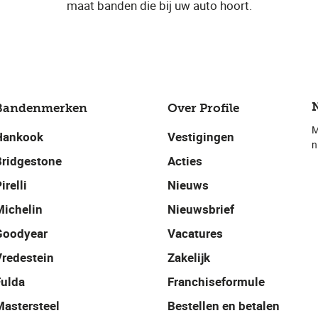
maat banden die bij uw auto hoort.
Bandenmerken
Over Profile
M
Hankook
Vestigingen
n
Bridgestone
Acties
irelli
Nieuws
Michelin
Nieuwsbrief
Goodyear
Vacatures
Vredestein
Zakelijk
Fulda
Franchiseformule
Mastersteel
Bestellen en betalen