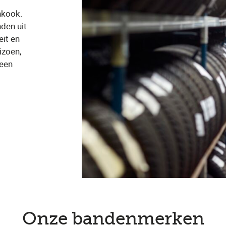
nkook.
den uit
eit en
izoen,
 een
Onze bandenmerken