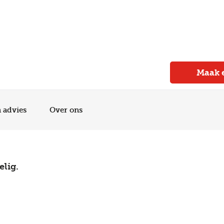
Meer dan 150 vestigingen in heel Nederland
Beoordeeld met een 4,7 op Trustpilot
Auto-onderhoud met fabrieksgarantie
Maak 
n advies
Over ons
elig.