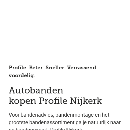
Meer dan 150 vestigingen in heel Nederland
Beoordeeld met een 4,7 op Trustpilot
Auto-onderhoud met fabrieksgarantie
Profile. Beter. Sneller. Verrassend
voordelig.
Autobanden
kopen Profile Nijkerk
Voor bandenadvies, bandenmontage en het
grootste bandenassortiment ga je natuurlijk naar
dé bandenexpert: Profile Nijkerk.