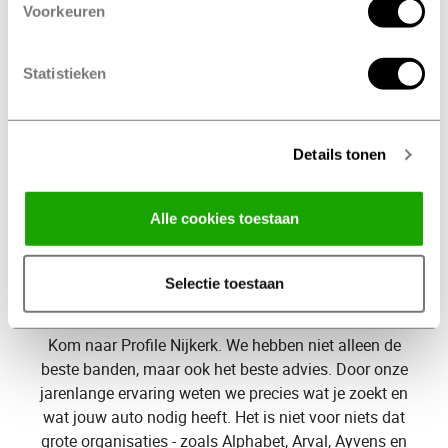
Voorkeuren
op tijd
Vervang je banden
Statistieken
bij Profile Nijkerk
De wettelijke minimale
profieldiepte
van jouw
Details tonen
autobanden is 1,6mm. Wij adviseren voor een optimale
veiligheid om je banden bij 2 mm profieldiepte te
vervangen. Voor winterbanden adviseren wij om met
Alle cookies toestaan
minimaal 4 mm profieldiepte te rijden.
Selectie toestaan
Welke
banden heb ik nodig?
Kom naar Profile Nijkerk. We hebben niet alleen de
beste banden, maar ook het beste advies. Door onze
jarenlange ervaring weten we precies wat je zoekt en
wat jouw auto nodig heeft. Het is niet voor niets dat
grote organisaties - zoals Alphabet, Arval, Ayvens en