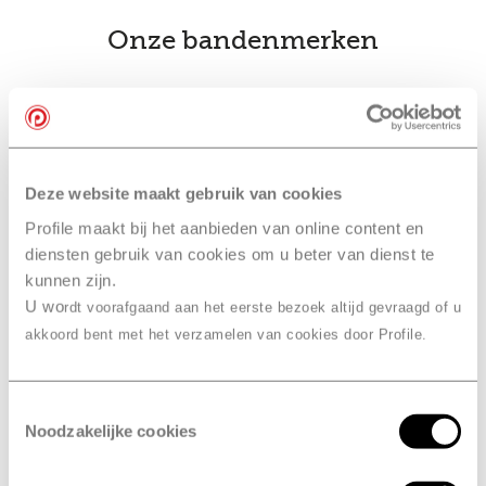
Onze bandenmerken
bandenwissel
Ook slim… je
combineren
met een
onderhoudsbeurt bij Profile
Deze website maakt gebruik van cookies
Nijkerk
Profile maakt bij het aanbieden van online content en
diensten gebruik van cookies om u beter van dienst te
Combineer je bandenwissel met een onderhoudsbeurt
kunnen zijn.
of
APK
. Je hoeft dan maar één afspraak te maken in
U wo
rdt voorafgaand aan het eerste bezoek altijd gevraagd of u
plaats van drie. En dan hoef je maar één keer naar
akkoord bent met het verzamelen van cookies door Profile.
Profile Nijkerk te komen. Daarna is je auto meteen in
topconditie en kun je weer veilig de weg op.
Toestemmingsselectie
Noodzakelijke cookies
Maak een onderhoudsbeurt afspraak