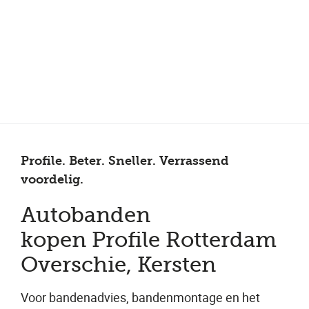
Meer dan 150 vestigingen in heel Nederland
Beoordeeld met een 4,7 op Trustpilot
Auto-onderhoud met fabrieksgarantie
Profile. Beter. Sneller. Verrassend
voordelig.
Autobanden
kopen Profile Rotterdam
Overschie, Kersten
Voor bandenadvies, bandenmontage en het