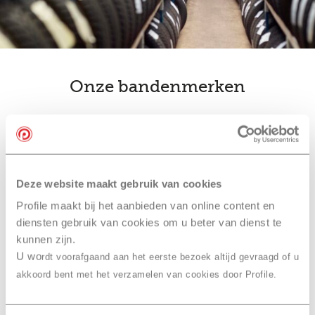
Onze bandenmerken
bandenwissel
Ook slim… je
combineren
met een
onderhoudsbeurt bij Profile
Deze website maakt gebruik van cookies
Rotterdam Overschie, Kersten
Profile maakt bij het aanbieden van online content en
diensten gebruik van cookies om u beter van dienst te
Combineer je bandenwissel met een onderhoudsbeurt
kunnen zijn.
of
APK
. Je hoeft dan maar één afspraak te maken in
U wo
rdt voorafgaand aan het eerste bezoek altijd gevraagd of u
plaats van drie. En dan hoef je maar één keer naar
akkoord bent met het verzamelen van cookies door Profile.
Profile Rotterdam Overschie, Kersten te komen. Daarna
is je auto meteen in topconditie en kun je weer veilig de