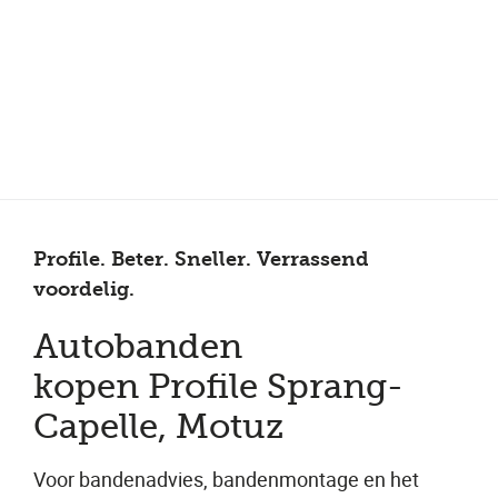
Meer dan 150 vestigingen in heel Nederland
Beoordeeld met een 4,7 op Trustpilot
Auto-onderhoud met fabrieksgarantie
Profile. Beter. Sneller. Verrassend
voordelig.
Autobanden
kopen Profile Sprang-
Capelle, Motuz
Voor bandenadvies, bandenmontage en het