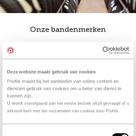
Onze bandenmerken
bandenwissel
Ook slim… je
combineren
met een
onderhoudsbeurt bij Profile
Deze website maakt gebruik van cookies
Sprang-Capelle, Motuz
Profile maakt bij het aanbieden van online content en
diensten gebruik van cookies om u beter van dienst te
Combineer je bandenwissel met een onderhoudsbeurt
kunnen zijn.
of
APK
. Je hoeft dan maar één afspraak te maken in
U wo
rdt voorafgaand aan het eerste bezoek altijd gevraagd of u
plaats van drie. En dan hoef je maar één keer naar
akkoord bent met het verzamelen van cookies door Profile.
Profile Sprang-Capelle, Motuz te komen. Daarna is je
auto meteen in topconditie en kun je weer veilig de weg
op.
Toestemmingsselectie