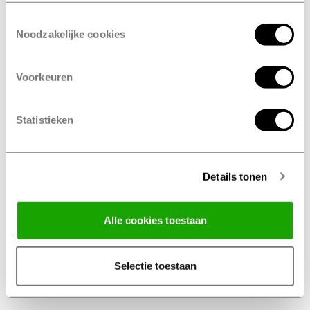
je auto meteen in topconditie en kun je weer veilig de
Toestemmingsselectie
weg op.
Noodzakelijke cookies
Voorkeuren
Maak een onderhoudsbeurt afspraak
Statistieken
op tijd
Vervang je banden
bij Profile Stadskanaal,
Details tonen
Autoparcours
De wettelijke minimale
profieldiepte
van jouw
Alle cookies toestaan
autobanden is 1,6mm. Wij adviseren voor een optimale
veiligheid om je banden bij 2 mm profieldiepte te
Selectie toestaan
vervangen. Voor winterbanden adviseren wij om met
minimaal 4 mm profieldiepte te rijden.