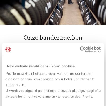
Onze bandenmerken
bandenwissel
Ook slim… je
combineren
met een
Deze website maakt gebruik van cookies
onderhoudsbeurt bij Profile
Profile maakt bij het aanbieden van online content en
Stadskanaal, Autoparcours
diensten gebruik van cookies om u beter van dienst te
kunnen zijn.
Combineer je bandenwissel met een onderhoudsbeurt
U wo
rdt voorafgaand aan het eerste bezoek altijd gevraagd of u
of
APK
. Je hoeft dan maar één afspraak te maken in
akkoord bent met het verzamelen van cookies door Profile.
plaats van drie. En dan hoef je maar één keer naar
Profile Stadskanaal, Autoparcours te komen. Daarna is