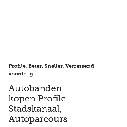
Meer dan 150 vestigingen in heel Nederland
Beoordeeld met een 4,7 op Trustpilot
Auto-onderhoud met fabrieksgarantie
Profile. Beter. Sneller. Verrassend
voordelig.
Autobanden
kopen Profile
Stadskanaal,
Autoparcours