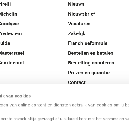
irelli
Nieuws
Michelin
Nieuwsbrief
Goodyear
Vacatures
Vredestein
Zakelijk
Fulda
Franchiseformule
Mastersteel
Bestellen en betalen
Continental
Bestelling annuleren
Prijzen en garantie
Contact
Profile België
ik van cookies
ieden van online content en diensten gebruik van cookies om u b
 eerste bezoek altijd gevraagd of u akkoord bent met het verzamelen v