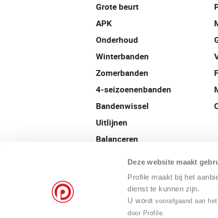
Grote beurt
P
APK
Onderhoud
Winterbanden
Zomerbanden
4-seizoenenbanden
Bandenwissel
Uitlijnen
Balanceren
Velgen
Deze website maakt gebru
Airco onderhoud
Profile maakt bij het aanb
Autocheck
dienst te kunnen zijn.
U wo
rdt voorafgaand aan het
24/7 Pechservice
door Profile.