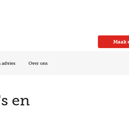
Meer dan 150 vestigingen in heel Nederland
Beoordeeld met een 4,7 op Trustpilot
Auto-onderhoud met fabrieksgarantie
Maak 
n advies
Over ons
's en