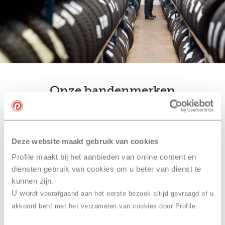
Onze bandenmerken
Ook slim… je
bandenreparatie
Deze website maakt gebruik van cookies
combineren
met een
Profile maakt bij het aanbieden van online content en
onderhoudsbeurt bij Profile
diensten gebruik van cookies om u beter van dienst te
kunnen zijn.
Arnhem, Koos van Elk
U wo
rdt voorafgaand aan het eerste bezoek altijd gevraagd of u
akkoord bent met het verzamelen van cookies door Profile.
Laat je bandenreparatie uitvoeren in combinatie met
een onderhoudsbeurt of
APK
. Zo bespaar je tijd en ben