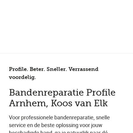
Meer dan 150 vestigingen in heel Nederland
Beoordeeld met een 4,7 op Trustpilot
Auto-onderhoud met fabrieksgarantie
Profile. Beter. Sneller. Verrassend
voordelig.
Bandenreparatie Profile
Arnhem, Koos van Elk
Voor professionele bandenreparatie, snelle
service en de beste oplossing voor jouw
beschadigde band, ga je natuurlijk naar dé