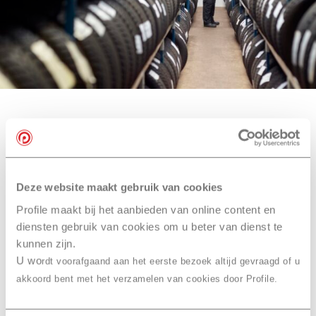
Onze bandenmerken
Ook slim… je
Deze website maakt gebruik van cookies
bandenreparatie
Profile maakt bij het aanbieden van online content en
combineren
met een
diensten gebruik van cookies om u beter van dienst te
onderhoudsbeurt bij Profile
kunnen zijn.
Goor, Wiegerinck
U wo
rdt voorafgaand aan het eerste bezoek altijd gevraagd of u
akkoord bent met het verzamelen van cookies door Profile.
Laat je bandenreparatie uitvoeren in combinatie met
een onderhoudsbeurt of
APK
. Zo bespaar je tijd en ben