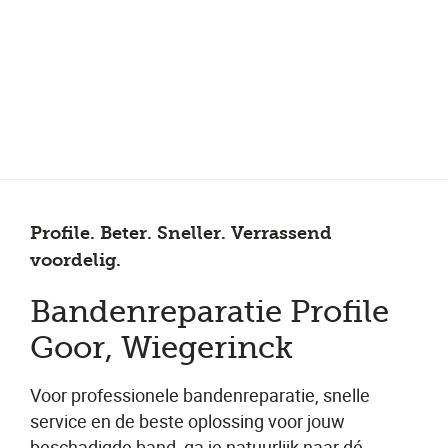
Meer dan 150 vestigingen in heel Nederland
Beoordeeld met een 4,7 op Trustpilot
Auto-onderhoud met fabrieksgarantie
Profile. Beter. Sneller. Verrassend
voordelig.
Bandenreparatie Profile
Goor, Wiegerinck
Voor professionele bandenreparatie, snelle
service en de beste oplossing voor jouw
beschadigde band, ga je natuurlijk naar dé