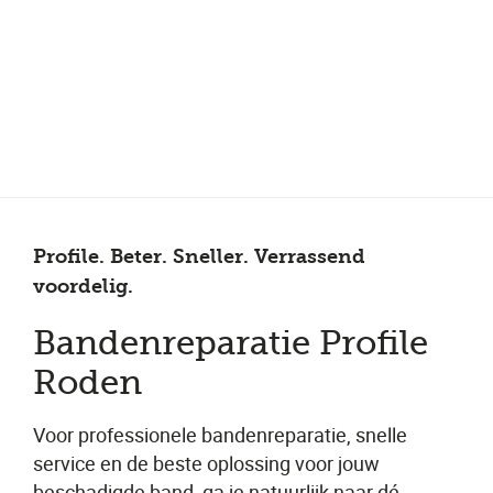
Meer dan 150 vestigingen in heel Nederland
Beoordeeld met een 4,7 op Trustpilot
Auto-onderhoud met fabrieksgarantie
Profile. Beter. Sneller. Verrassend
voordelig.
Bandenreparatie Profile
Roden
Voor professionele bandenreparatie, snelle
service en de beste oplossing voor jouw
beschadigde band, ga je natuurlijk naar dé