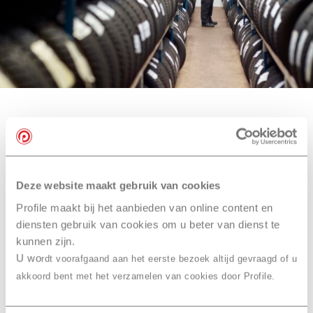
Onze bandenmerken
Ook slim… je
Deze website maakt gebruik van cookies
bandenreparatie
Profile maakt bij het aanbieden van online content en
combineren
met een
diensten gebruik van cookies om u beter van dienst te
onderhoudsbeurt bij Profile
kunnen zijn.
Roden
U wo
rdt voorafgaand aan het eerste bezoek altijd gevraagd of u
akkoord bent met het verzamelen van cookies door Profile.
Laat je bandenreparatie uitvoeren in combinatie met
een onderhoudsbeurt of
APK
. Zo bespaar je tijd en ben