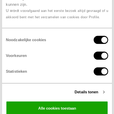
kunnen zijn.
U wo
rdt voorafgaand aan het eerste bezoek altijd gevraagd of u
akkoord bent met het verzamelen van cookies door Profile.
Maak een onderhoudsbeurt afspraak
Toestemmingsselectie
Leasemaatschappijen en
Noodzakelijke cookies
Defensie
kiezen voor Profile
Voorkeuren
Grote leasemaatschappijen als Ayvens, Alphabet en
Arval gaan voor hun grote beurt naar Profile. Defensie
Statistieken
vertrouwt al jaren op Profile voor banden en alles wat
daarbij hoort. En dat wil heel wat zeggen, want ze
verwachten het beste vakmanschap en snelle service.
Details tonen
Daar zijn we natuurlijk behoorlijk trots op! Dat maakt
het nog makkelijker om ook voor Profile te kiezen.
Alle cookies toestaan