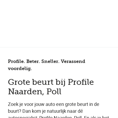
Meer dan 150 vestigingen in heel Nederland
Beoordeeld met een 4,7 op Trustpilot
Auto-onderhoud met fabrieksgarantie
Profile. Beter. Sneller. Verassend
voordelig.
Grote beurt bij Profile
Naarden, Poll
Zoek je voor jouw auto een grote beurt in de
buurt? Dan kom je natuurlijk naar dé
autospecialist: Profile Naarden, Poll. En als je het