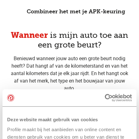
Combineer het met je APK-keuring
Wanneer
is mijn auto toe aan
een grote beurt?
Benieuwd wanneer jouw auto een grote beurt nodig
heeft? Dat hangt af van de kilometerstand en van het
aantal kilometers dat je elk jaar rijdt. En het hangt ook
af van het merk, het type en het bouwjaar van jouw
auto.
Is jouw auto ouder dan 6 of 7 jaar? Dan wordt een
grote beurt meestal aangeraden na elke twee jaar of na
elke 30.000 of 40.000 kilometer. Is jouw autojonger
Deze website maakt gebruik van cookies
dan 6 of 7 jaar? Dan geeft vaak een lampje op je
Profile maakt bij het aanbieden van online content en
dashboard aan dat het tijd is voor een (grote)
diensten gebruik van cookies om u beter van dienst te
onderhoudsbeurt.