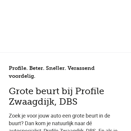
Meer dan 150 vestigingen in heel Nederland
Beoordeeld met een 4,7 op Trustpilot
Auto-onderhoud met fabrieksgarantie
Profile. Beter. Sneller. Verassend
voordelig.
Grote beurt bij Profile
Zwaagdijk, DBS
Zoek je voor jouw auto een grote beurt in de
buurt? Dan kom je natuurlijk naar dé
autospecialist: Profile Zwaagdijk, DBS. En als je