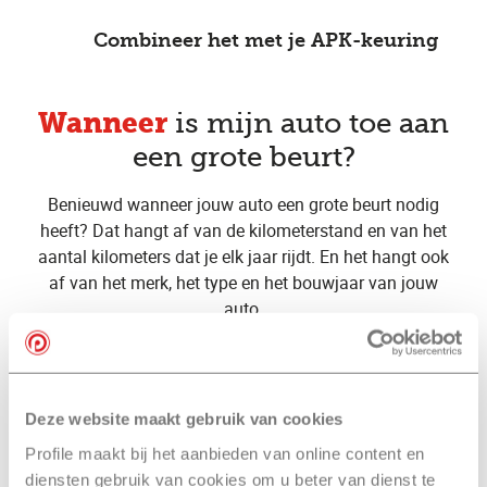
Combineer het met je APK-keuring
Wanneer
is mijn auto toe aan
een grote beurt?
Benieuwd wanneer jouw auto een grote beurt nodig
heeft? Dat hangt af van de kilometerstand en van het
aantal kilometers dat je elk jaar rijdt. En het hangt ook
af van het merk, het type en het bouwjaar van jouw
auto.
Is jouw auto ouder dan 6 of 7 jaar? Dan wordt een
grote beurt meestal aangeraden na elke twee jaar of na
elke 30.000 of 40.000 kilometer. Is jouw autojonger
Deze website maakt gebruik van cookies
dan 6 of 7 jaar? Dan geeft vaak een lampje op je
Profile maakt bij het aanbieden van online content en
dashboard aan dat het tijd is voor een (grote)
diensten gebruik van cookies om u beter van dienst te
onderhoudsbeurt.