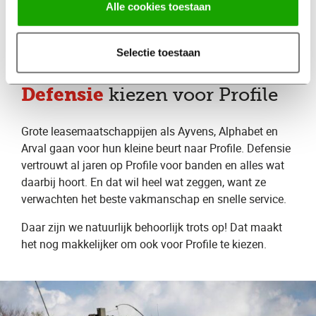
Alle cookies toestaan
niet over te slaan. Zo voorkom je slijtage en
onverwachte reparaties.
Selectie toestaan
Leasemaatschappijen en
Defensie
kiezen voor Profile
Grote leasemaatschappijen als Ayvens, Alphabet en
Arval gaan voor hun kleine beurt naar Profile. Defensie
vertrouwt al jaren op Profile voor banden en alles wat
daarbij hoort. En dat wil heel wat zeggen, want ze
verwachten het beste vakmanschap en snelle service.
Daar zijn we natuurlijk behoorlijk trots op! Dat maakt
het nog makkelijker om ook voor Profile te kiezen.