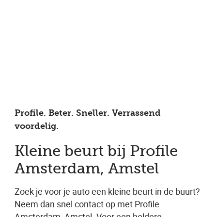
Meer dan 150 vestigingen in heel Nederland
Beoordeeld met een 4,7 op Trustpilot
Auto-onderhoud met fabrieksgarantie
Profile. Beter. Sneller. Verrassend
voordelig.
Kleine beurt bij Profile
Amsterdam, Amstel
Zoek je voor je auto een kleine beurt in de buurt?
Neem dan snel contact op met Profile
Amsterdam, Amstel. Voor een heldere