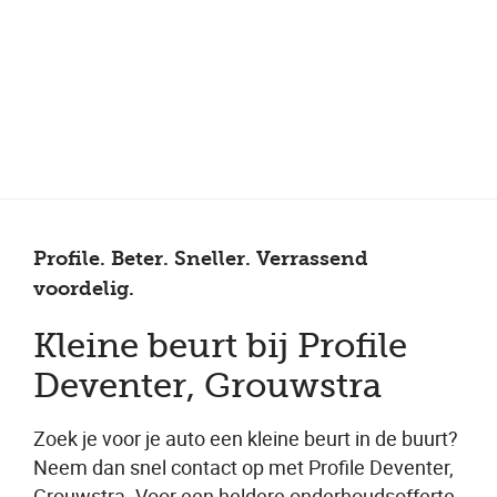
Meer dan 150 vestigingen in heel Nederland
Beoordeeld met een 4,7 op Trustpilot
Auto-onderhoud met fabrieksgarantie
Profile. Beter. Sneller. Verrassend
voordelig.
Kleine beurt bij Profile
Deventer, Grouwstra
Zoek je voor je auto een kleine beurt in de buurt?
Neem dan snel contact op met Profile Deventer,
Grouwstra. Voor een heldere onderhoudsofferte