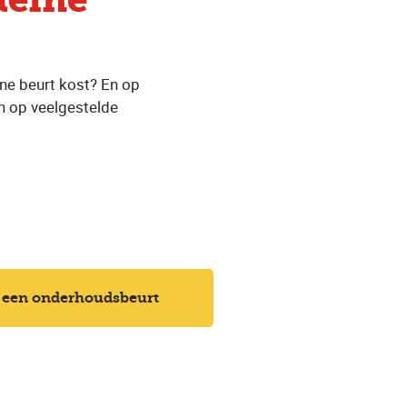
leine
ine beurt kost? En op
n op veelgestelde
 een onderhoudsbeurt