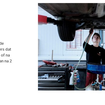
 de
ers dat
 of na
an na 2