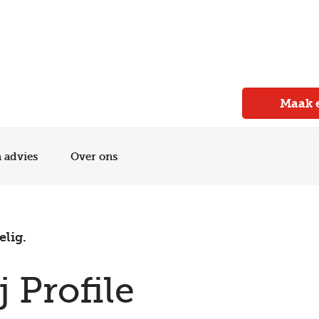
Meer dan 150 vestigingen in heel Nederland
Beoordeeld met een 4,7 op Trustpilot
Auto-onderhoud met fabrieksgarantie
Maak 
n advies
Over ons
elig.
j Profile