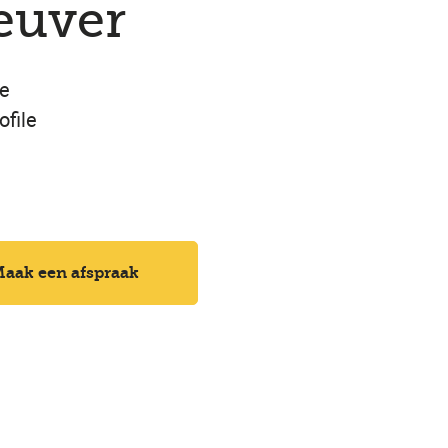
euver
de
file
aak een afspraak