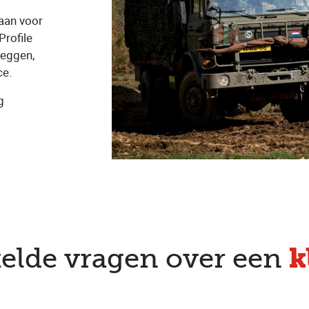
aan voor
Profile
zeggen,
ce.
g
k
telde vragen over een