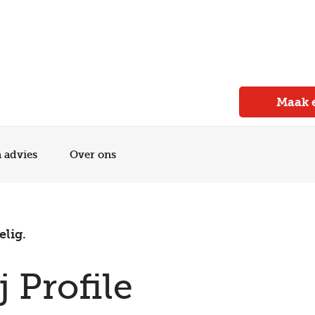
Meer dan 150 vestigingen in heel Nederland
Beoordeeld met een 4,7 op Trustpilot
Auto-onderhoud met fabrieksgarantie
Maak 
n advies
Over ons
elig.
j Profile