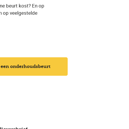
ine beurt kost? En op
n op veelgestelde
 een onderhoudsbeurt