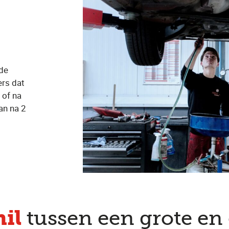
 de
ers dat
 of na
an na 2
hil
tussen een grote en 