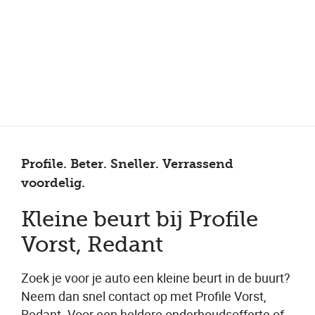
Meer dan 150 vestigingen in heel Nederland
Beoordeeld met een 4,7 op Trustpilot
Auto-onderhoud met fabrieksgarantie
Profile. Beter. Sneller. Verrassend
voordelig.
Kleine beurt bij Profile
Vorst, Redant
Zoek je voor je auto een kleine beurt in de buurt?
Neem dan snel contact op met Profile Vorst,
Redant. Voor een heldere onderhoudsofferte of