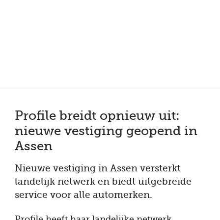
Meer dan 150 vestigingen in heel Nederland
Beoordeeld met een 4,7 op Trustpilot
Auto-onderhoud met fabrieksgarantie
Profile breidt opnieuw uit:
nieuwe vestiging geopend in
Assen
Nieuwe vestiging in Assen versterkt
landelijk netwerk en biedt uitgebreide
service voor alle automerken.
Profile heeft haar landelijke netwerk