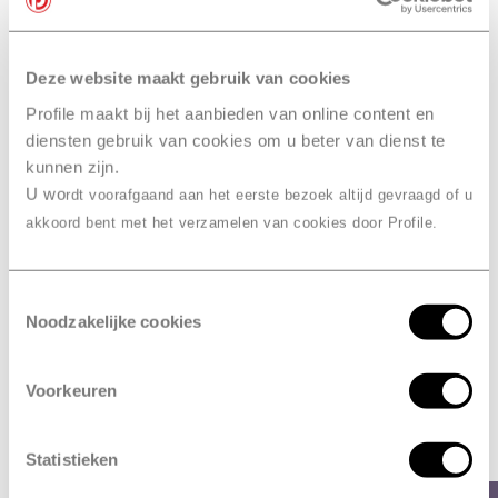
particuliere als zakelijke klanten.
Over Profile Truck:
Deze website maakt gebruik van cookies
Als marktleider in bandenonderhoud, montage en -
Profile maakt bij het aanbieden van online content en
service voor vrachtwagens in de Benelux, heeft Profile
diensten gebruik van cookies om u beter van dienst te
Truck 110 van de meer dan 220 Profile-vestigingen
kunnen zijn.
geoptimaliseerd voor vrachtwagenservice. Met de
U wo
rdt voorafgaand aan het eerste bezoek altijd gevraagd of u
100% uptime propositie zorgt Profile ervoor dat
akkoord bent met het verzamelen van cookies door Profile.
vrachtwagens minimale stilstand kennen, ondersteund
door Profile Euroservice, gevestigd in Antwerpen, actief
in 37 Europese landen. Daardoor zorgt Profile voor een
Toestemmingsselectie
gemiddelde downtime van slechts 1:39 uur bij
Noodzakelijke cookies
bandenpech in de Benelux en iets langer buiten de
Benelux.
Voorkeuren
Ook interessant
Statistieken