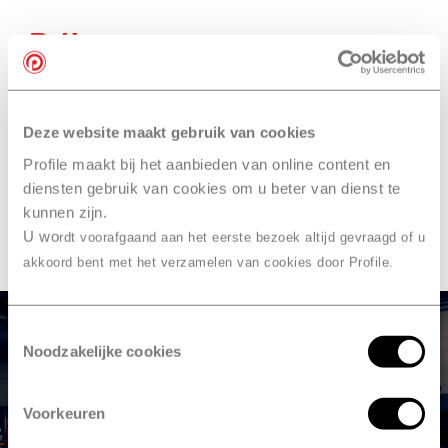
Prijzen
Hoofdprijs 1x: autovakantiecheque t.w.v.
€1.500,-
Deze website maakt gebruik van cookies
150x Zomer Autocheck t.w.v. €39,50
Profile maakt bij het aanbieden van online content en
100x Voordeelkaart t.w.v. €15,-
diensten gebruik van cookies om u beter van dienst te
100x APK voor een personenauto t.w.v. €59,50,-
kunnen zijn.
100x Airco-controle t.w.v. €39,95
U wo
50x Één jaar Profile Pechhulp NL t.w.v. €69,50
rdt voorafgaand aan het eerste bezoek altijd gevraagd of u
akkoord bent met het verzamelen van cookies door Profile.
Toestemmingsselectie
Noodzakelijke cookies
Voorkeuren