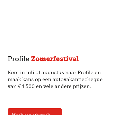
Meer dan 150 vestigingen in heel Nederland
Beoordeeld met een 4,7 op Trustpilot
Auto-onderhoud met fabrieksgarantie
Zomerfestival
Profile
Kom in juli of augustus naar Profile en
maak kans op een autovakantiecheque
van € 1.500 en vele andere prijzen.