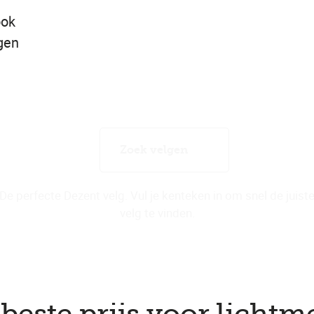
ook
gen
Zoek velgen
De perfecte Dezent velg. Vul je kenteken in om snel de juist
velg te vinden.