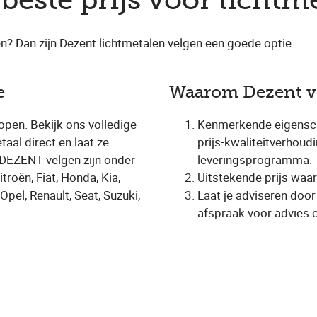
beste prijs voor lichtm
en? Dan zijn Dezent lichtmetalen velgen een goede optie.
e
Waarom Dezent ve
kopen. Bekijk ons volledige
Kenmerkende eigensch
aal direct en laat ze
prijs-kwaliteitverhou
. DEZENT velgen zijn onder
leveringsprogramma.
roën, Fiat, Honda, Kia,
Uitstekende prijs waa
pel, Renault, Seat, Suzuki,
Laat je adviseren door
afspraak voor advies 