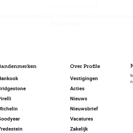
De perfecte Dezent velg. Vul je kenteken in om snel de juist
velg te vinden.
Bandenmerken
Over Profile
M
Hankook
Vestigingen
n
Bridgestone
Acties
irelli
Nieuws
Michelin
Nieuwsbrief
Goodyear
Vacatures
Vredestein
Zakelijk