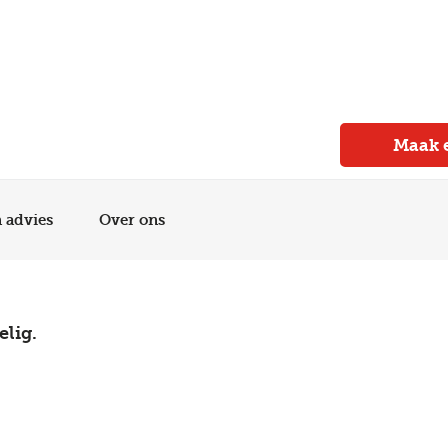
Meer dan 150 vestigingen in heel Nederland
Beoordeeld met een 4,7 op Trustpilot
Auto-onderhoud met fabrieksgarantie
Maak 
n advies
Over ons
elig.