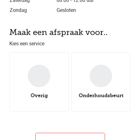
Zaterdag
08.00 - 12.00 uur
Zondag
Gesloten
Maak een afspraak voor..
Kies een service
Overig
Onderhoudsbeurt
Nieuwe all-
Nieuwe winterbanden
Aircoservice
Nieuwe zomerbanden
seasonbanden
Autocheck
Caravancheck
Uitlijnen
Groot onderhoud
Klein onderhoud
Bandenwissel