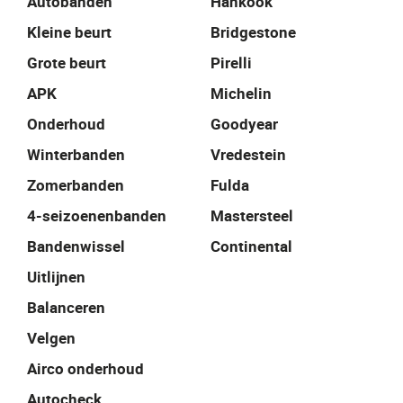
Autobanden
Hankook
Kleine beurt
Bridgestone
Grote beurt
Pirelli
APK
Michelin
Onderhoud
Goodyear
Winterbanden
Vredestein
Zomerbanden
Fulda
4-seizoenenbanden
Mastersteel
Bandenwissel
Continental
Uitlijnen
Balanceren
Velgen
Airco onderhoud
Autocheck