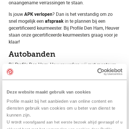
onaangename verrassingen te staan.
Is jouw ​
APK verlopen
? Dan is het verstandig om zo
snel mogelijk een ​
afspraak
​ in te plannen bij een
gecertificeerd keurmeester. Bij Profile Den Ham, Heuver
staan onze gecertificeerde keurmeesters graag voor je
klaar!
Autobanden
Bij Profile Den Ham, Heuver ​werken wij met monteurs
met jarenlange ervaring. Hierdoor beschikken wij over
specialistische kennis op vele verschillende gebieden.
Wij kunnen hierdoor een volledige autoservice
aanbieden voor zowel de particuliere als de zakelijke
Deze website maakt gebruik van cookies
automobilist. Daarnaast zijn wij gespecialiseerd op het
Profile maakt bij het aanbieden van online content en
gebied van autobanden en geven wij graag advies over
diensten gebruik van cookies om u beter van dienst te
bijvoorbeeld ​zomerbanden​, ​winterbanden​ en ​
kunnen zijn.
vierseizoenenbanden
​.
U wo
rdt voorafgaand aan het eerste bezoek altijd gevraagd of u