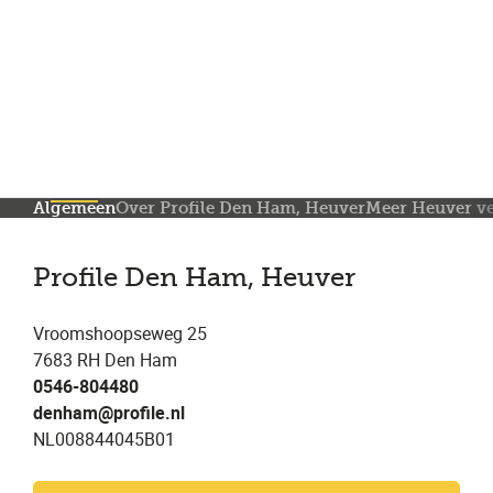
Meer dan 150 vestigingen in heel Nederland
Beoordeeld met een 4,7 op Trustpilot
Auto-onderhoud met fabrieksgarantie
Algemeen
Over Profile Den Ham, Heuver
Meer Heuver ve
Profile Den Ham, Heuver
Vroomshoopseweg 25
7683 RH Den Ham
0546-804480
denham@profile.nl
NL008844045B01